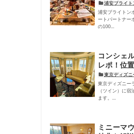
浦安ブライト
浦安ブライトン
ートパートナー
の100...
コンシェル
レポ！位
東京ディズニ
東京ディズニー
（ツイン）に宿
ます。...
ミニーマ