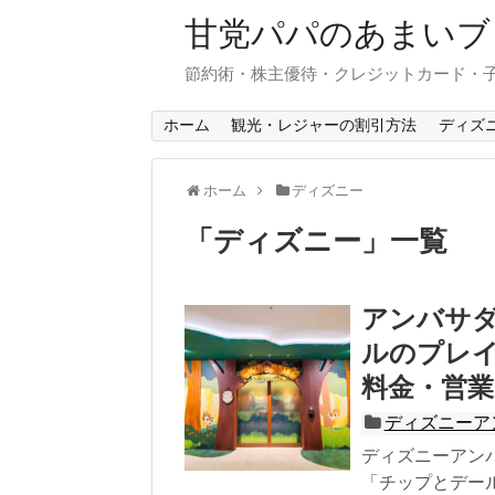
甘党パパのあまいブ
節約術・株主優待・クレジットカード・
ホーム
観光・レジャーの割引方法
ディズ
ホーム
ディズニー
「
ディズニー
」
一覧
アンバサ
ルのプレ
料金・営
ディズニーア
ディズニーアン
「チップとデー