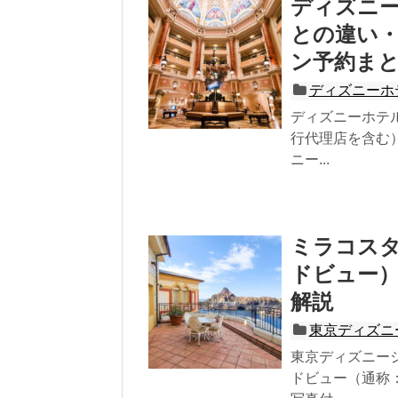
ディズニ
との違い
ン予約ま
ディズニーホ
ディズニーホテ
行代理店を含む
ニー...
ミラコス
ドビュー
解説
東京ディズニ
東京ディズニー
ドビュー（通称