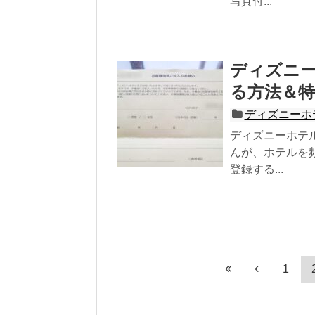
写真付...
ディズニ
る方法＆
ディズニーホ
ディズニーホテ
んが、ホテルを
登録する...
1