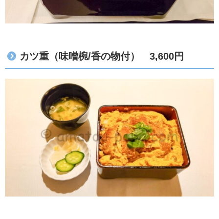
カツ重（味噌椀/香の物付） 3,600円