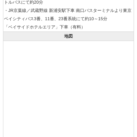
トルバスにて約20分
・JR京葉線／武蔵野線 新浦安駅下車 南口バスターミナルより東京
ベイシティバス3番、11番、23番系統にて約10～15分
「ベイサイドホテルエリア」下車（有料）
地図