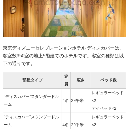
東京ディズニーセレブレーションホテル ディスカバーは、
客室数350室の地上5階建てのホテルです。客室の種類は以
下の通りです。
定
部屋タイプ
広さ
ベッド数
員
レギュラーベッド
”ディスカバー”スタンダードル
4名
29平米
×2
ーム
デイベッド×2
”ディスカバー”スタンダードル
レギュラーベッド
ーム
4名
29平米
×2