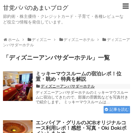
甘党パパのあまいブログ
節約術・株主優待・クレジットカード・子育て・各種レビューな
ど役立つ情報を発信しています。
ホーム
ディズニー
ディズニーホテル
ディズニーア
ンバサダーホテル
「
ディズニーアンバサダーホテル
」
一覧
ミッキーマウスルームの宿泊レポ！位
置・眺め・特典を解説
ディズニーアンバサダーホテル
ディズニーアンバサダーホテルのミッキーマウスルー
ムに宿泊してきたので、部屋の雰囲気などを写真付き
で紹介します。 ミッキーマウスルームは...
記事を読む
エンパイア・グリルのJCBオリジナルコ
ース利用レポ！感想・写真・Oki Dokiポ