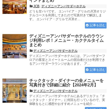
イントまとめ
JCB
,
ディズニーアンバサダーホテル
どうも甘パパです。 エンパイア・グリルのJCBオリジ
ナルコースを利用してきたので写真付きで解説しま
す。 エンパイア・グリルでJCBオ...
記事を読む
ディズニーアンバサダーホテルのラウン
ジ利用レポ！メニュー・カクテルタイム
まとめ
ディズニーアンバサダーホテル
ディズニーアンバサダーホテルには、アンバサダーフ
ロアの客室とスイートルームの宿泊者だけが利用でき
るアンバサダーラウンジがあります。 ア...
記事を読む
チックタック・ダイナーの全メニューを
写真付きで詳細に紹介【2024年2月】
ディズニーアンバサダーホテル
ディズニーアンバサダーホテルにあるデリカフェ「チ
ックタック・ダイナー」に何回も行っているので、実
体験をもとに感想やおすすめメニューを紹介...