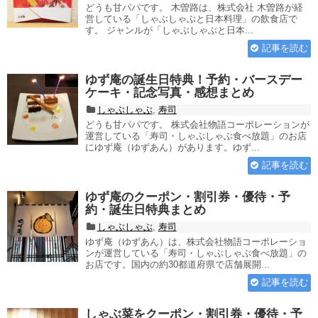
どうも甘パパです。 木曽路は、株式会社 木曽路が経
営している「しゃぶしゃぶと日本料理」の飲食店で
す。 ジャンルが「しゃぶしゃぶと日本...
記事を読む
ゆず庵の誕生日特典！予約・バースデー
ケーキ・記念写真・感想まとめ
しゃぶしゃぶ
,
寿司
どうも甘パパです。 株式会社物語コーポレーションが
運営している「寿司・しゃぶしゃぶ食べ放題」のお店
にゆず庵（ゆずあん）があります。ゆず...
記事を読む
ゆず庵のクーポン・割引券・優待・予
約・誕生日特典まとめ
しゃぶしゃぶ
,
寿司
ゆず庵（ゆずあん）は、株式会社物語コーポレーショ
ンが運営している「寿司・しゃぶしゃぶ食べ放題」の
お店です。国内の約30都道府県で店舗展開...
記事を読む
しゃぶ菜をクーポン・割引券・優待・予