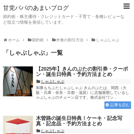
甘党パパのあまいブログ
節約術・株主優待・クレジットカード・子育て・各種レビューな
ど役立つ情報を発信しています。
ホーム
節約術
外食の割引方法
しゃぶしゃぶ
「
しゃぶしゃぶ
」
一覧
【2025年】きんのぶたの割引券・クーポ
ン・誕生日特典・予約方法まとめ
しゃぶしゃぶ
和豚もちぶたしゃぶしゃぶ きんのぶたは、関西（大
阪・兵庫・奈良・京都・滋賀）に店舗展開しているし
ゃぶしゃぶのチェーン店です。株式会社ワン...
記事を読む
木曽路の誕生日特典！ケーキ・記念写
真・記念品・予約方法まとめ
しゃぶしゃぶ