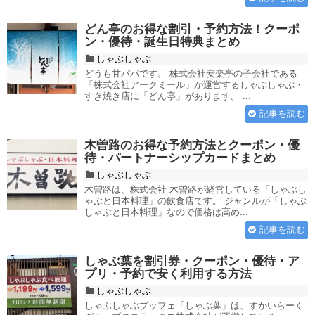
どん亭のお得な割引・予約方法！クーポ
ン・優待・誕生日特典まとめ
しゃぶしゃぶ
どうも甘パパです。 株式会社安楽亭の子会社である
「株式会社アークミール」が運営するしゃぶしゃぶ・
すき焼き店に「どん亭」があります。 ...
記事を読む
木曽路のお得な予約方法とクーポン・優
待・パートナーシップカードまとめ
しゃぶしゃぶ
木曽路は、株式会社 木曽路が経営している「しゃぶし
ゃぶと日本料理」の飲食店です。 ジャンルが「しゃぶ
しゃぶと日本料理」なので価格は高め...
記事を読む
しゃぶ葉を割引券・クーポン・優待・ア
プリ・予約で安く利用する方法
しゃぶしゃぶ
しゃぶしゃぶブッフェ「しゃぶ葉」は、すかいらーく