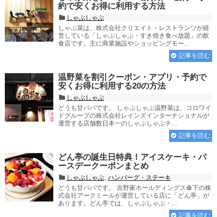
約で安くお得に利用する方法
しゃぶしゃぶ
しゃぶ菜は、株式会社クリエイト・レストランツが経
営している「しゃぶしゃぶ・すき焼き食べ放題」の飲
食店です。主に商業施設やショッピングモー...
記事を読む
温野菜を割引クーポン・アプリ・予約で
安くお得に利用する20の方法
しゃぶしゃぶ
どうも甘パパです。 しゃぶしゃぶ温野菜は、コロワイ
ドグループの株式会社レインズインターナショナルが
運営する店舗数日本一のしゃぶしゃぶチ...
記事を読む
どん亭の誕生日特典！アイスケーキ・バ
ースデークーポンまとめ
しゃぶしゃぶ
,
ハンバーグ・ステーキ
どうも甘パパです。 吉野家ホールディングス傘下の株
式会社アークミールが運営している店に「どん亭」が
あります。どん亭では、しゃぶしゃぶ・...
記事を読む