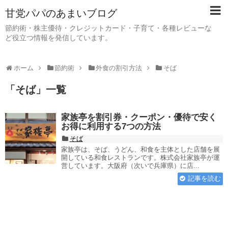
甘党パパのあまいブログ
節約術・株主優待・クレジットカード・子育て・各種レビューな
ど役立つ情報を発信しています。
ホーム
節約術
外食の割引方法
そば
「
そば
」
一覧
家族亭を割引券・クーポン・優待で安く
お得に利用する7つの方法
そば
家族亭は、そば、うどん、和食を主体とした店舗を展
開している和食レストランです。株式会社家族亭が運
営しています。大阪府（次いで兵庫県）に店...
記事を読む