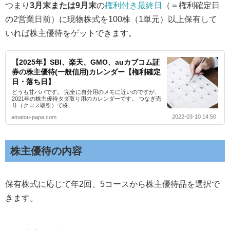
つまり
3月末または9月末
の
権利付き最終日
（＝権利確定日
の2営業日前）に現物株式を100株（1単元）以上保有して
いれば株主優待をゲットできます。
【2025年】SBI、楽天、GMO、auカブコム証
券の株主優待(一般信用)カレンダー【権利確定
日・落ち日】
どうも甘パパです。 完全に自分用のメモに近いのですが、
2021年の株主優待タダ取り用のカレンダーです。 つなぎ売
り（クロス取引）で株...
2022-03-10 14:50
amatou-papa.com
株主優待の内容
保有株式に応じて年2回、5コースから株主優待品を選択で
きます。