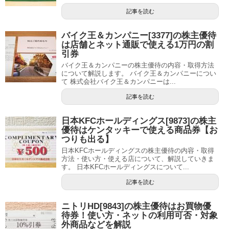
記事を読む
バイク王＆カンパニー[3377]の株主優待
は店舗とネット通販で使える1万円の割
引券
バイク王＆カンパニーの株主優待の内容・取得方法
について解説します。 バイク王＆カンパニーについ
て 株式会社バイク王＆カンパニーは...
記事を読む
日本KFCホールディングス[9873]の株主
優待はケンタッキーで使える商品券【お
つりも出る】
日本KFCホールディングスの株主優待の内容・取得
方法・使い方・使える店について、解説していきま
す。 日本KFCホールディングスについて...
記事を読む
ニトリHD[9843]の株主優待はお買物優
待券！使い方・ネットの利用可否・対象
外商品などを解説