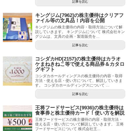
記事を読む
キングジム[7962]の株主優待はクリアフ
ァイル等の文具品！内容を公開
キングジムの株主優待の内容・取得方法について解
説していきます。 キングジムについて 株式会社キン
グジムは、文具の企画・製造販売を...
記事を読む
コシダカHD[2157]の株主優待はカラオ
ケまねきねこ等で使える商品券＆カタロ
グギフト
コシダカホールディングスの株主優待の内容・取得
方法・使える店・使い方について、解説していきま
す。 コシダカホールディングスについて ...
記事を読む
王将フードサービス[9936]の株主優待は
食事券と株主優待カード！使い方を解説
王将フードサービスの株主優待の内容・取得方法・
使える店・使い方について解説していきます。 王将
フードサービスについて 株式会社王...