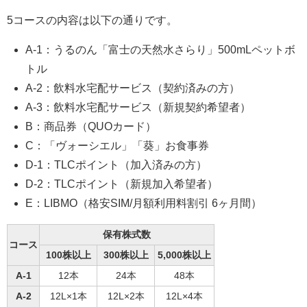
5コースの内容は以下の通りです。
A-1：うるのん「富士の天然水さらり」500mLペットボ
トル
A-2：飲料水宅配サービス（契約済みの方）
A-3：飲料水宅配サービス（新規契約希望者）
B：商品券（QUOカード）
C：「ヴォーシエル」「葵」お食事券
D-1：TLCポイント（加入済みの方）
D-2：TLCポイント（新規加入希望者）
E：LIBMO（格安SIM/月額利用料割引 6ヶ月間）
保有株式数
コース
100株以上
300株以上
5,000株以上
A-1
12本
24本
48本
A-2
12L×1本
12L×2本
12L×4本