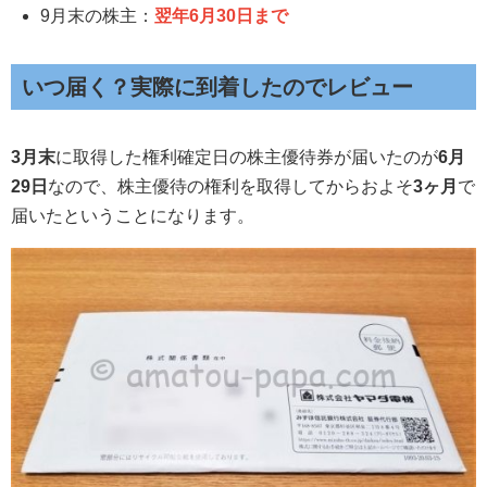
9月末の株主：
翌年6月30日まで
いつ届く？実際に到着したのでレビュー
3月末
に取得した権利確定日の株主優待券が届いたのが
6月
29日
なので、株主優待の権利を取得してからおよそ
3ヶ月
で
届いたということになります。