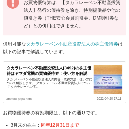
お買物優待券は、【タカラレーベン不動産投資
法人】発行の優待券を除き、特別提供品や他の
値引き券（THE安心会員割引券、DM割引券な
ど）との併用はできません。
併用可能な
タカラレーベン不動産投資法人の株主優待券
は
以下の記事で解説しています。
タカラレーベン不動産投資法人[3492]の株主優
待はヤマダ電機の買物優待券！使い方を解説
タカラレーベン不動産投資法人の内容・取得方法・使い方に
ついて解説します。 タカラレーベン不動産投資法人につい
て タカラレーベン不...
2022-04-20 17:11
amatou-papa.com
お買物優待券の有効期限は、以下の通りです。
3月末の株主：
同年12月31日まで