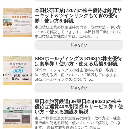
本田技研工業[7267]の株主優待は鈴鹿サ
ーキット＆ツインリンクもてぎの優待
券！使い方を解説
本田技研工業の株主優待の内容・取得方法・使い方
について解説していきます。 本田技研工業について
本田技研工業株式会社は、二輪車、...
記事を読む
SRSホールディングス[8163]の株主優待
は食事券！使い方・使える店舗を解説
SRSホールディングスの株主優待の内容・取得方
法・使える店・使い方について解説していきます。
SRSホールディングスについて S...
記事を読む
東日本旅客鉄道(JR東日本)[9020]の株主
優待は運賃40％割引券＆サービス券！使
い方・使える施設を解説
東日本旅客鉄道の株主優待の内容・取得方法・株主
優待券の使える店舗・使い方について解説していき
ます。 東日本旅客鉄道について 東日...