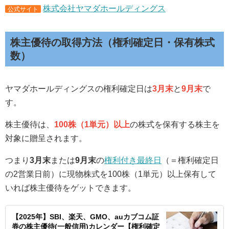
株式会社ヤマダホールディングス
公式サイト
株主優待の取得方法（権利確定日・保有株式
数）
ヤマダホールディングスの権利確定日は
3月末
と
9月末
で
す。
株主優待は、
100株（1単元）以上
の株式を保有する株主を
対象に贈呈されます。
つまり
3月末
または
9月末
の
権利付き最終日
（＝権利確定日
の2営業日前）に現物株式を100株（1単元）以上保有して
いれば株主優待をゲットできます。
【2025年】SBI、楽天、GMO、auカブコム証
券の株主優待(一般信用)カレンダー【権利確定