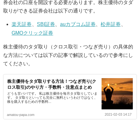
券会社の口座を開設する必要があります。株主優待のタダ
取りができる証券会社は以下の通りです。
楽天証券
、
SBI証券
、
auカブコム証券
、
松井証券
、
GMOクリック証券
株主優待のタダ取り（クロス取引・つなぎ売り）の具体的
な方法については以下の記事で解説しているので参考にし
てください。
株主優待をタダ取りする方法！つなぎ売り(ク
ロス取引)のやり方・手数料・注意点まとめ
どうも甘パパです。 私は株主優待を毎月タダ取りしていま
す。 タダ取りといっても完全に無料というわけではなく、
株を購入するための手数料...
2021-02-03 14:17
amatou-papa.com