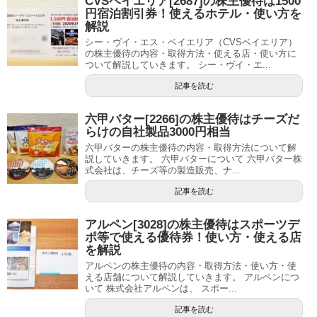
CVSベイエリア[2687]の株主優待は1500
円宿泊割引券！使えるホテル・使い方を
解説
シー・ヴイ・エス・ベイエリア（CVSベイエリア）
の株主優待の内容・取得方法・使える店・使い方に
ついて解説していきます。 シー・ヴイ・エ...
記事を読む
六甲バター[2266]の株主優待はチーズだ
らけの自社製品3000円相当
六甲バターの株主優待の内容・取得方法について解
説していきます。 六甲バターについて 六甲バター株
式会社は、チーズ等の製造販売、ナ...
記事を読む
アルペン[3028]の株主優待はスポーツデ
ポ等で使える優待券！使い方・使える店
を解説
アルペンの株主優待の内容・取得方法・使い方・使
える店舗について解説していきます。 アルペンにつ
いて 株式会社アルペンは、 スポー...
記事を読む