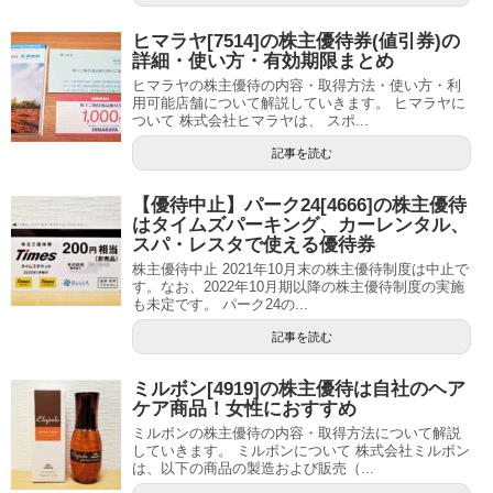
ヒマラヤ[7514]の株主優待券(値引券)の
詳細・使い方・有効期限まとめ
ヒマラヤの株主優待の内容・取得方法・使い方・利
用可能店舗について解説していきます。 ヒマラヤに
ついて 株式会社ヒマラヤは、 スポ...
記事を読む
【優待中止】パーク24[4666]の株主優待
はタイムズパーキング、カーレンタル、
スパ・レスタで使える優待券
株主優待中止 2021年10月末の株主優待制度は中止で
す。なお、2022年10月期以降の株主優待制度の実施
も未定です。 パーク24の...
記事を読む
ミルボン[4919]の株主優待は自社のヘア
ケア商品！女性におすすめ
ミルボンの株主優待の内容・取得方法について解説
していきます。 ミルボンについて 株式会社ミルボン
は、以下の商品の製造および販売（...