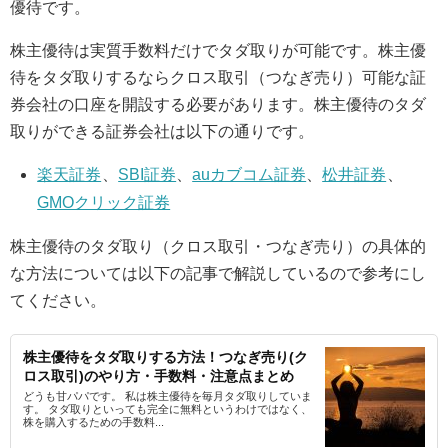
優待です。
株主優待は実質手数料だけでタダ取りが可能です。株主優
待をタダ取りするならクロス取引（つなぎ売り）可能な証
券会社の口座を開設する必要があります。株主優待のタダ
取りができる証券会社は以下の通りです。
楽天証券
、
SBI証券
、
auカブコム証券
、
松井証券
、
GMOクリック証券
株主優待のタダ取り（クロス取引・つなぎ売り）の具体的
な方法については以下の記事で解説しているので参考にし
てください。
株主優待をタダ取りする方法！つなぎ売り(ク
ロス取引)のやり方・手数料・注意点まとめ
どうも甘パパです。 私は株主優待を毎月タダ取りしていま
す。 タダ取りといっても完全に無料というわけではなく、
株を購入するための手数料...