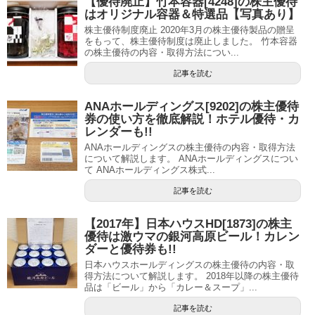
【優待廃止】竹本容器[4248]の株主優待
はオリジナル容器＆特選品【写真あり】
株主優待制度廃止 2020年3月の株主優待製品の贈呈
をもって、株主優待制度は廃止しました。 竹本容器
の株主優待の内容・取得方法につい...
記事を読む
ANAホールディングス[9202]の株主優待
券の使い方を徹底解説！ホテル優待・カ
レンダーも!!
ANAホールディングスの株主優待の内容・取得方法
について解説します。 ANAホールディングスについ
て ANAホールディングス株式...
記事を読む
【2017年】日本ハウスHD[1873]の株主
優待は激ウマの銀河高原ビール！カレン
ダーと優待券も!!
日本ハウスホールディングスの株主優待の内容・取
得方法について解説します。 2018年以降の株主優待
品は「ビール」から「カレー＆スープ」...
記事を読む