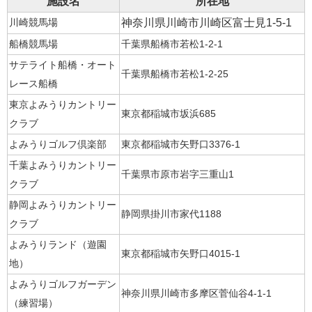
施設名
所在地
神奈川県川崎市川崎区富士見1-5-1
川崎競馬場
船橋競馬場
千葉県船橋市若松1-2-1
サテライト船橋・オート
千葉県船橋市若松1-2-25
レース船橋
東京よみうりカントリー
東京都稲城市坂浜685
クラブ
よみうりゴルフ倶楽部
東京都稲城市矢野口3376-1
千葉よみうりカントリー
千葉県市原市岩字三重山1
クラブ
静岡よみうりカントリー
静岡県掛川市家代1188
クラブ
よみうりランド（遊園
東京都稲城市矢野口4015-1
地）
よみうりゴルフガーデン
神奈川県川崎市多摩区菅仙谷4-1-1
（練習場）