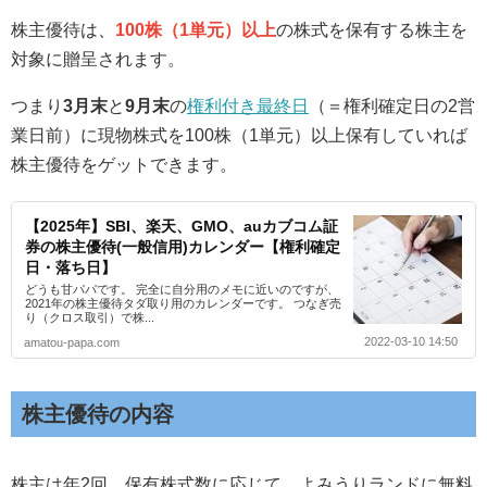
株主優待は、
100株（1単元）以上
の株式を保有する株主を
対象に贈呈されます。
つまり
3月末
と
9月末
の
権利付き最終日
（＝権利確定日の2営
業日前）に現物株式を100株（1単元）以上保有していれば
株主優待をゲットできます。
【2025年】SBI、楽天、GMO、auカブコム証
券の株主優待(一般信用)カレンダー【権利確定
日・落ち日】
どうも甘パパです。 完全に自分用のメモに近いのですが、
2021年の株主優待タダ取り用のカレンダーです。 つなぎ売
り（クロス取引）で株...
2022-03-10 14:50
amatou-papa.com
株主優待の内容
株主は年2回、保有株式数に応じて、よみうりランドに無料