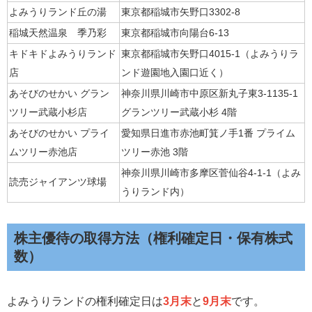
よみうりランド丘の湯
東京都稲城市矢野口3302-8
稲城天然温泉 季乃彩
東京都稲城市向陽台6-13
キドキドよみうりランド
東京都稲城市矢野口4015-1（よみうりラ
店
ンド遊園地入園口近く）
あそびのせかい グラン
神奈川県川崎市中原区新丸子東3-1135-1
ツリー武蔵小杉店
グランツリー武蔵小杉 4階
あそびのせかい プライ
愛知県日進市赤池町箕ノ手1番 プライム
ムツリー赤池店
ツリー赤池 3階
神奈川県川崎市多摩区菅仙谷4-1-1（よみ
読売ジャイアンツ球場
うりランド内）
株主優待の取得方法（権利確定日・保有株式
数）
よみうりランドの権利確定日は
3月末
と
9月末
です。