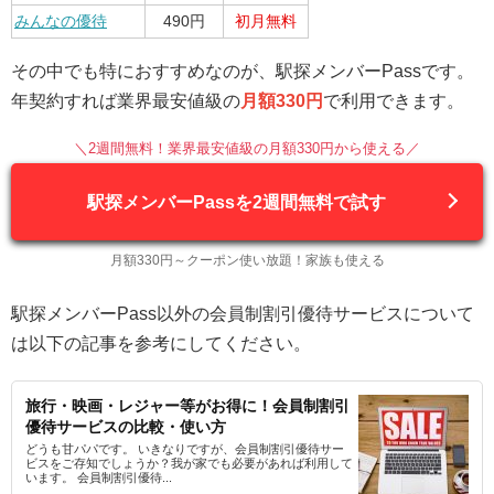
みんなの優待
490円
初月無料
その中でも特におすすめなのが、駅探メンバーPassです。
年契約すれば業界最安値級の
月額330円
で利用できます。
＼2週間無料！業界最安値級の月額330円から使える／
駅探メンバーPassを2週間無料で試す
月額330円～クーポン使い放題！家族も使える
駅探メンバーPass以外の会員制割引優待サービスについて
は以下の記事を参考にしてください。
旅行・映画・レジャー等がお得に！会員制割引
優待サービスの比較・使い方
どうも甘パパです。 いきなりですが、会員制割引優待サー
ビスをご存知でしょうか？我が家でも必要があれば利用して
います。 会員制割引優待...