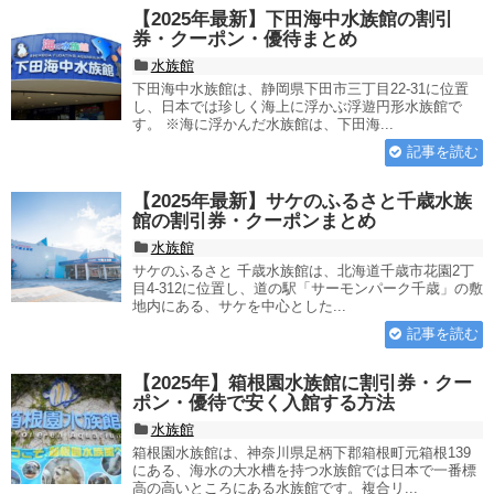
【2025年最新】下田海中水族館の割引
券・クーポン・優待まとめ
水族館
下田海中水族館は、静岡県下田市三丁目22-31に位置
し、日本では珍しく海上に浮かぶ浮遊円形水族館で
す。 ※海に浮かんだ水族館は、下田海...
記事を読む
【2025年最新】サケのふるさと千歳水族
館の割引券・クーポンまとめ
水族館
サケのふるさと 千歳水族館は、北海道千歳市花園2丁
目4-312に位置し、道の駅「サーモンパーク千歳」の敷
地内にある、サケを中心とした...
記事を読む
【2025年】箱根園水族館に割引券・クー
ポン・優待で安く入館する方法
水族館
箱根園水族館は、神奈川県足柄下郡箱根町元箱根139
にある、海水の大水槽を持つ水族館では日本で一番標
高の高いところにある水族館です。複合リ...