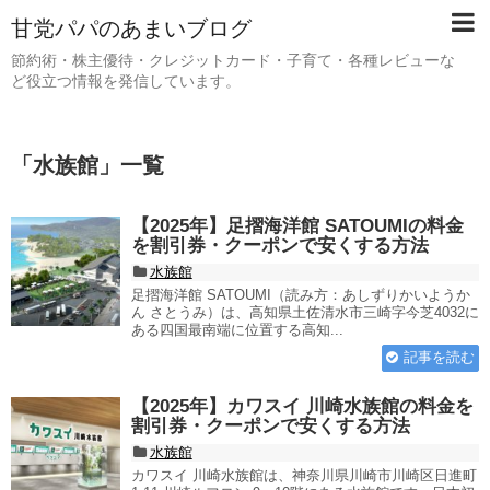
甘党パパのあまいブログ
節約術・株主優待・クレジットカード・子育て・各種レビューな
ど役立つ情報を発信しています。
「
水族館
」
一覧
【2025年】足摺海洋館 SATOUMIの料金
を割引券・クーポンで安くする方法
水族館
足摺海洋館 SATOUMI（読み方：あしずりかいようか
ん さとうみ）は、高知県土佐清水市三崎字今芝4032に
ある四国最南端に位置する高知...
記事を読む
【2025年】カワスイ 川崎水族館の料金を
割引券・クーポンで安くする方法
水族館
カワスイ 川崎水族館は、神奈川県川崎市川崎区日進町