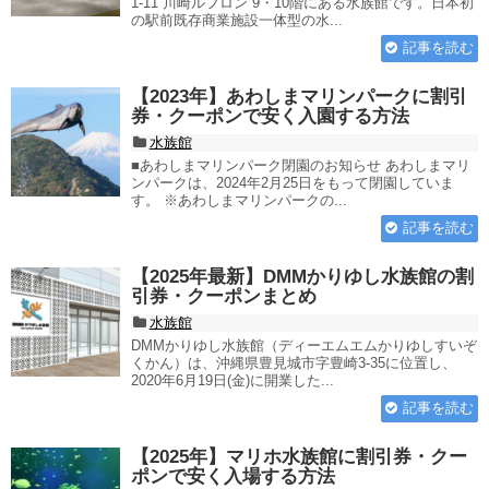
1-11 川崎ルフロン 9・10階にある水族館です。日本初
の駅前既存商業施設一体型の水...
記事を読む
【2023年】あわしまマリンパークに割引
券・クーポンで安く入園する方法
水族館
■あわしまマリンパーク閉園のお知らせ あわしまマリ
ンパークは、2024年2月25日をもって閉園していま
す。 ※あわしまマリンパークの...
記事を読む
【2025年最新】DMMかりゆし水族館の割
引券・クーポンまとめ
水族館
DMMかりゆし水族館（ディーエムエムかりゆしすいぞ
くかん）は、沖縄県豊見城市字豊崎3-35に位置し、
2020年6月19日(金)に開業した...
記事を読む
【2025年】マリホ水族館に割引券・クー
ポンで安く入場する方法