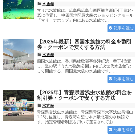
水族館
マリホ水族館は、広島県広島市西区観音新町4丁目14-
35に位置し、中四国地区最大級のショッピングモール
「マリーナホップ」内にある水族館で...
記事を読む
【2025年最新】四国水族館の料金を割引
券・クーポンで安くする方法
水族館
四国水族館は、香川県綾歌郡宇多津町浜一番丁4位置
し、道の駅「うたづ臨海公園」内に“次世代水族館”と
して開館する、四国最大級の水族館です。...
記事を読む
【2025年】青森県営浅虫水族館の料金を
割引券・クーポンで安くする方法
水族館
青森県営浅虫水族館は、青森県青森市大字浅虫馬場山
1-25に位置し、青森湾を望む本州最北端の水族館で
す。指定管理者制度を用いて運営されてお...
記事を読む