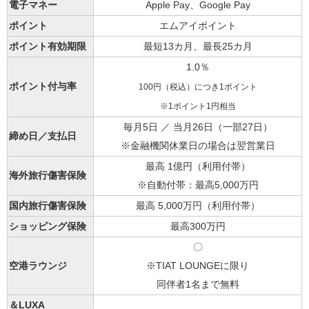
電子マネー
Apple Pay、Google Pay
ポイント
エムアイポイント
ポイント有効期限
最短13カ月、最長25カ月
1.0％
ポイント付与率
100円（税込）につき1ポイント
※1ポイント1円相当
毎月5日 ／ 当月26日（一部27日）
締め日／支払日
※金融機関休業日の場合は翌営業日
最高 1億円（利用付帯）
海外旅行傷害保険
※自動付帯：最高5,000万円
国内旅行傷害保険
最高 5,000万円（利用付帯）
ショッピング保険
最高
300万円
〇
空港ラウンジ
※TIAT LOUNGEに限り
同伴者1名まで無料
＆LUXA