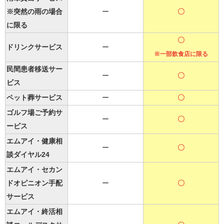
※突然の雨の場合
ー
〇
に限る
〇
ドリンクサービス
ー
※一部飲食店に限る
民間患者移送サー
ー
〇
ビス
ペット葬サービス
ー
〇
ゴルフ場ご予約サ
ー
〇
ービス
エムアイ・健康相
ー
〇
談ダイヤル24
エムアイ・セカン
ドオピニオン手配
ー
〇
サービス
エムアイ・終活相