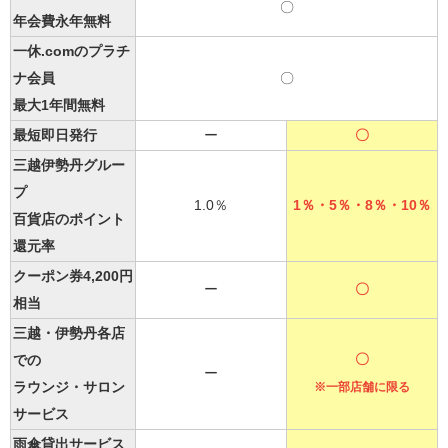
〇
年会費永年無料
一休.comのプラチ
ナ会員
〇
最大1年間無料
最短即日発行
ー
〇
三越伊勢丹グルー
プ
1.0％
1％・5％・8％・10％
百貨店のポイント
還元率
クーポン券4,200円
ー
〇
相当
三越・伊勢丹各店
〇
での
ー
ラウンジ・サロン
※一部店舗に限る
サービス
雨傘貸出サービス