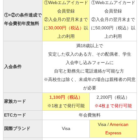
①Webエムアイカード
①Webエムアイカード
会員登録
会員登録
①+②の条件達成で
②入会月の翌月末まで
②入会月の翌月末まで
年会費初年度無料
に
30,000円（税込）
以
に50,000円（税込）以
上の利用
上の利用
満18歳以上で
安定した収入のある方、その配偶者、学生
入会申し込みフォームに
入会条件
自宅と勤務先に電話連絡が可能な方
※高校生は除く、未成年の場合は親権者の同意
が必要
1,100円（税込）
2,200円（税込）
家族カード
※1枚まで発行可能
※4枚まで発行可能
ETCカード
年会費無料
Visa /
American
国際ブランド
Visa
Express