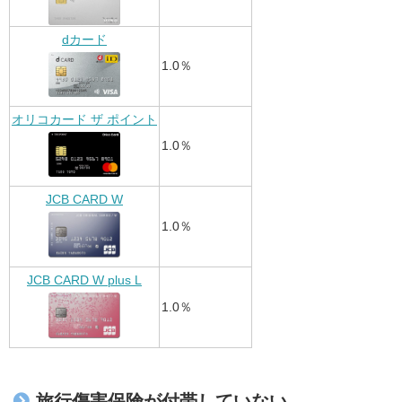
dカード
1.0％
オリコカード ザ ポイント
1.0％
JCB CARD W
1.0％
JCB CARD W plus L
1.0％
旅行傷害保険が付帯していない