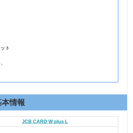
メリット
い
の基本情報
JCB CARD W plus L