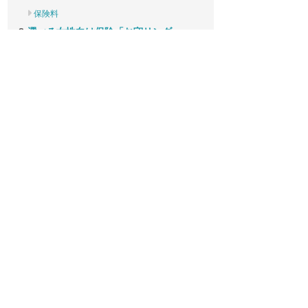
保険料
選べる女性向け保険「お守リンダ」
プランA 女性特定がん
プランB 天災限定傷害
プランC 犯罪被害補償
プランD 傷害入院補償
LINDAリーグ
JCB CARD W plus Lのデメリット
WEB入会限定＆39歳以下限定
国内旅行傷害保険が付帯していない
まとめ