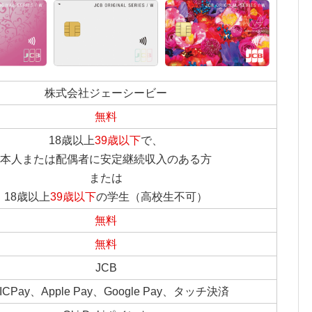
株式会社ジェーシービー
無料
18歳以上
39歳以下
で、
本人または配偶者に安定継続収入のある方
または
18歳以上
39歳以下
の学生（高校生不可）
無料
無料
JCB
ICPay、Apple Pay、Google Pay、タッチ決済