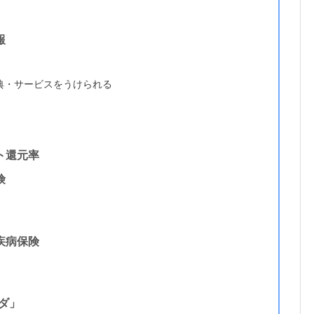
報
典・サービスをうけられる
ント還元率
険
性疾病保険
ダ」