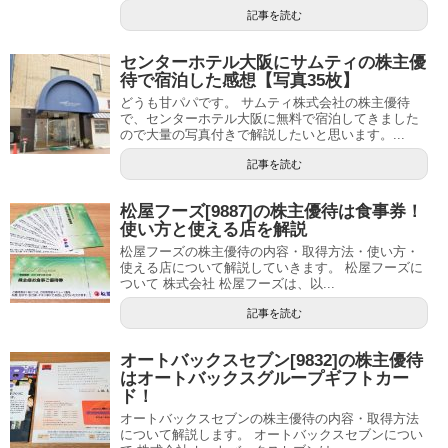
記事を読む
センターホテル大阪にサムティの株主優
待で宿泊した感想【写真35枚】
どうも甘パパです。 サムティ株式会社の株主優待
で、センターホテル大阪に無料で宿泊してきました
ので大量の写真付きで解説したいと思います。...
記事を読む
松屋フーズ[9887]の株主優待は食事券！
使い方と使える店を解説
松屋フーズの株主優待の内容・取得方法・使い方・
使える店について解説していきます。 松屋フーズに
ついて 株式会社 松屋フーズは、以...
記事を読む
オートバックスセブン[9832]の株主優待
はオートバックスグループギフトカー
ド！
オートバックスセブンの株主優待の内容・取得方法
について解説します。 オートバックスセブンについ