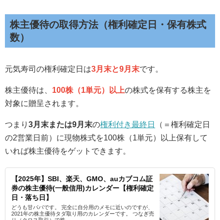
株主優待の取得方法（権利確定日・保有株式
数）
元気寿司の権利確定日は
3月末と9月末
です。
株主優待は、
100株（1単元）以上
の株式を保有する株主を
対象に贈呈されます。
つまり
3月末または9月末
の
権利付き最終日
（＝権利確定日
の2営業日前）に現物株式を100株（1単元）以上保有して
いれば株主優待をゲットできます。
【2025年】SBI、楽天、GMO、auカブコム証
券の株主優待(一般信用)カレンダー【権利確定
日・落ち日】
どうも甘パパです。 完全に自分用のメモに近いのですが、
2021年の株主優待タダ取り用のカレンダーです。 つなぎ売