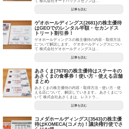
て 株式会社オートバックスセブンは...
記事を読む
ゲオホールディングス[2681]の株主優待
はGEOでのレンタル半額・セカンドス
トリート割引券！
ゲオホールディングスの株主優待の内容・取得方法
について解説します。 ゲオホールディングスについ
て 株式会社ゲオホールディングスは...
記事を読む
あさくま[7678]の株主優待はステーキの
あさくまの食事券！使い方・使える店舗
まとめ
あさくまの株主優待の内容・取得方法・使い方・使
える店について、解説していきます。 あさくまにつ
いて 株式会社あさくまは、レストラ...
記事を読む
コメダホールディングス[3543]の株主優
待はKOMECA(コメカ)！議決権行使でさ