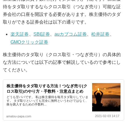
待をタダ取りするならクロス取引（つなぎ売り）可能な証
券会社の口座を開設する必要があります。株主優待のタダ
取りができる証券会社は以下の通りです。
楽天証券
、
SBI証券
、
auカブコム証券
、
松井証券
、
GMOクリック証券
株主優待のタダ取り（クロス取引・つなぎ売り）の具体的
な方法については以下の記事で解説しているので参考にし
てください。
株主優待をタダ取りする方法！つなぎ売り(ク
ロス取引)のやり方・手数料・注意点まとめ
どうも甘パパです。 私は株主優待を毎月タダ取りしていま
す。 タダ取りといっても完全に無料というわけではなく、
株を購入するための手数料...
2021-02-03 14:17
amatou-papa.com