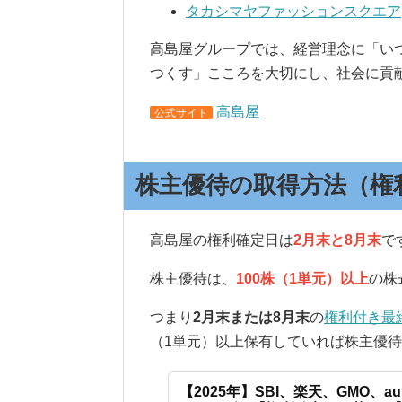
タカシマヤファッションスクエア
高島屋グループでは、経営理念に「い
つくす」こころを大切にし、社会に貢
高島屋
公式サイト
株主優待の取得方法（権
高島屋の権利確定日は
2月末と8月末
で
株主優待は、
100株（1単元）以上
の株
つまり
2月末または8月末
の
権利付き最
（1単元）以上保有していれば株主優
【2025年】SBI、楽天、GMO、