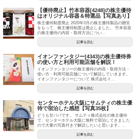
【優待廃止】竹本容器[4248]の株主優待
はオリジナル容器＆特選品【写真あり】
株主優待制度廃止 2020年3月の株主優待製品の贈呈
をもって、株主優待制度は廃止しました。 竹本容器
の株主優待の内容・取得方法につい...
記事を読む
イオンファンタジー[4343]の株主優待券
の使い方と利用可能店舗を解説！
イオンファンタジーの株主優待の内容・取得方法・
使い方・利用可能店舗について解説していきます。
イオンファンタジーについて 株式会社イ...
記事を読む
センターホテル大阪にサムティの株主優
待で宿泊した感想【写真35枚】
どうも甘パパです。 サムティ株式会社の株主優待
で、センターホテル大阪に無料で宿泊してきました
ので大量の写真付きで解説したいと思います。...
記事を読む