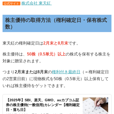
株式会社 東天紅
公式サイト
株主優待の取得方法（権利確定日・保有株式
数）
東天紅の権利確定日は
2月末と8
月末
です。
株主優待は、
50株（0.5単元）以上
の株式を保有する株主を
対象に贈呈されます。
つまり
2月末または8月末
の
権利付き最終日
（＝権利確定日
の2営業日前）に現物株式を50株（0.5単元）以上保有して
いれば株主優待をゲットできます。
【2025年】SBI、楽天、GMO、auカブコム証
券の株主優待(一般信用)カレンダー【権利確定
日・落ち日】