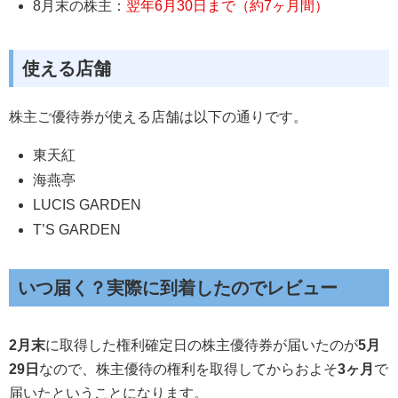
8月末の株主：
翌年6月30日まで（約7ヶ月間）
使える店舗
株主ご優待券が使える店舗は以下の通りです。
東天紅
海燕亭
LUCIS GARDEN
T’S GARDEN
いつ届く？実際に到着したのでレビュー
2月末
に取得した権利確定日の株主優待券が届いたのが
5月
29日
なので、株主優待の権利を取得してからおよそ
3
ヶ月
で
届いたということになります。