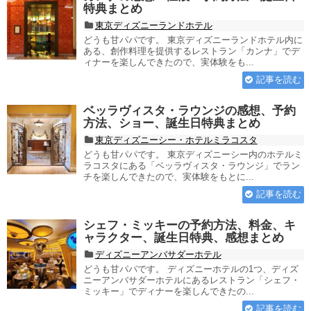
特典まとめ
東京ディズニーランドホテル
どうも甘パパです。 東京ディズニーランドホテル内に
ある、創作料理を提供するレストラン「カンナ」でデ
ィナーを楽しんできたので、実体験をも...
記事を読む
ベッラヴィスタ・ラウンジの感想、予約
方法、ショー、誕生日特典まとめ
東京ディズニーシー・ホテルミラコスタ
どうも甘パパです。 東京ディズニーシー内のホテルミ
ラコスタにある「ベッラヴィスタ・ラウンジ」でラン
チを楽しんできたので、実体験をもとに...
記事を読む
シェフ・ミッキーの予約方法、料金、キ
ャラクター、誕生日特典、感想まとめ
ディズニーアンバサダーホテル
どうも甘パパです。 ディズニーホテルの1つ、ディズ
ニーアンバサダーホテルにあるレストラン「シェフ・
ミッキー」でディナーを楽しんできたの...
記事を読む