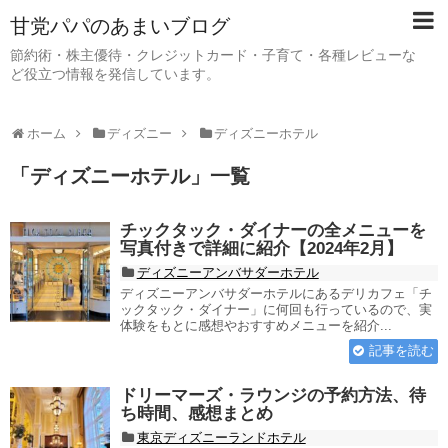
甘党パパのあまいブログ
節約術・株主優待・クレジットカード・子育て・各種レビューな
ど役立つ情報を発信しています。
ホーム
ディズニー
ディズニーホテル
「
ディズニーホテル
」
一覧
チックタック・ダイナーの全メニューを
写真付きで詳細に紹介【2024年2月】
ディズニーアンバサダーホテル
ディズニーアンバサダーホテルにあるデリカフェ「チ
ックタック・ダイナー」に何回も行っているので、実
体験をもとに感想やおすすめメニューを紹介...
記事を読む
ドリーマーズ・ラウンジの予約方法、待
ち時間、感想まとめ
東京ディズニーランドホテル