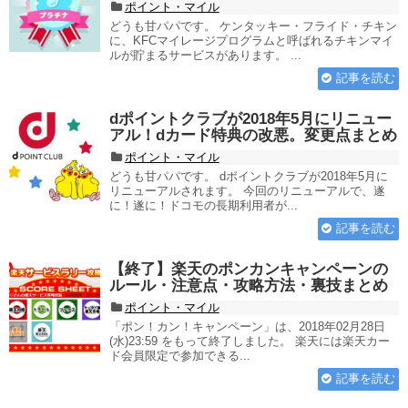
ポイント・マイル
どうも甘パパです。 ケンタッキー・フライド・チキン
に、KFCマイレージプログラムと呼ばれるチキンマイ
ルが貯まるサービスがあります。 ...
記事を読む
dポイントクラブが2018年5月にリニュー
アル！dカード特典の改悪。変更点まとめ
ポイント・マイル
どうも甘パパです。 dポイントクラブが2018年5月に
リニューアルされます。 今回のリニューアルで、遂
に！遂に！ドコモの長期利用者が...
記事を読む
【終了】楽天のポンカンキャンペーンの
ルール・注意点・攻略方法・裏技まとめ
ポイント・マイル
「ポン！カン！キャンペーン」は、2018年02月28日
(水)23:59 をもって終了しました。 楽天には楽天カー
ド会員限定で参加できる...
記事を読む