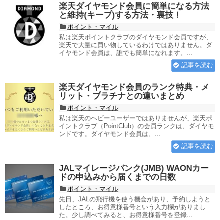
楽天ダイヤモンド会員に簡単になる方法
と維持(キープ)する方法・裏技！
ポイント・マイル
私は楽天ポイントクラブのダイヤモンド会員ですが、
楽天で大量に買い物しているわけではありません。ダ
イヤモンド会員は、誰でも簡単になれます。...
記事を読む
楽天ダイヤモンド会員のランク特典・メ
リット・プラチナとの違いまとめ
ポイント・マイル
私は楽天のヘビーユーザーではありませんが、楽天ポ
イントクラブ（PointClub）の会員ランクは、ダイヤモ
ンドです。ダイヤモンド会員は、...
記事を読む
JALマイレージバンク(JMB) WAONカー
ドの申込みから届くまでの日数
ポイント・マイル
先日、JALの飛行機を使う機会があり、予約しようと
したところ、お得意様番号という入力欄がありまし
た。少し調べてみると、お得意様番号を登録...