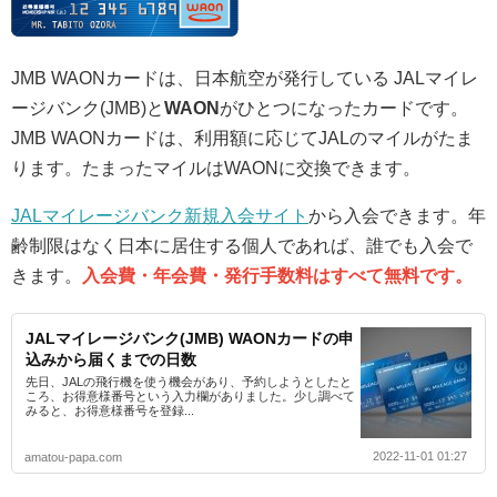
JMB WAONカードは、日本航空が発行している JALマイレ
ージバンク(JMB)と
WAON
がひとつになったカードです。
JMB WAONカードは、利用額に応じてJALのマイルがたま
ります。たまったマイルはWAONに交換できます。
JALマイレージバンク新規入会サイト
から入会できます。年
齢制限はなく日本に居住する個人であれば、誰でも入会で
きます。
入会費・年会費・発行手数料はすべて無料です。
JALマイレージバンク(JMB) WAONカードの申
込みから届くまでの日数
先日、JALの飛行機を使う機会があり、予約しようとしたと
ころ、お得意様番号という入力欄がありました。少し調べて
みると、お得意様番号を登録...
2022-11-01 01:27
amatou-papa.com