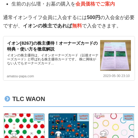
生前のお仏壇・お墓の購入を
会員価格でご案内
通常イオンライフ会員に入会するには
500円
の入会金が必要
ですが、
イオンの株主であれば
無料
で入会できます。
イオン[8267]の株主優待！オーナーズカードの
特典・使い方を徹底解説
イオンの株主優待は、イオンオーナーズカード（以後オーナ
ーズカード）と呼ばれる株主優待カードです。 株に興味が
ない人でもオーナーズカード...
2023-05-30 23:10
amatou-papa.com
TLC WAON