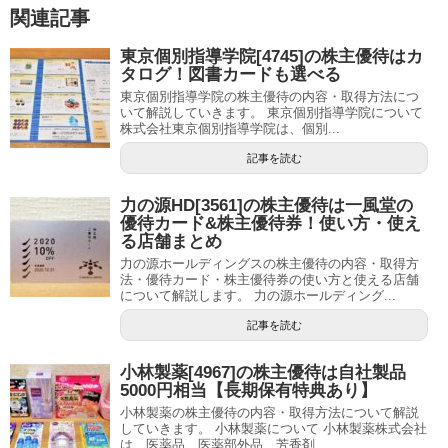
関連記事
東京個別指導学院[4745]の株主優待はカ
タログ！図書カードも選べる
東京個別指導学院の株主優待の内容・取得方法につ
いて解説していきます。 東京個別指導学院について
株式会社東京個別指導学院は、個別...
記事を読む
力の源HD[3561]の株主優待は一風堂の
優待カード&株主優待券！使い方・使え
る店舗まとめ
力の源ホールディングスの株主優待の内容・取得方
法・優待カード・株主優待券の使い方と使える店舗
について解説します。 力の源ホールディング...
記事を読む
小林製薬[4967]の株主優待は自社製品
5000円相当【長期保有特典あり】
小林製薬の株主優待の内容・取得方法について解説
していきます。 小林製薬について 小林製薬株式会社
は、医薬品、医薬部外品、芳香剤、...