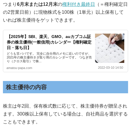
つまり
6月末または12月末
の
権利付き最終日
（＝権利確定日
の2営業日前）に現物株式を100株（1単元）以上保有して
いれば株主優待をゲットできます。
【2025年】SBI、楽天、GMO、auカブコム証
券の株主優待(一般信用)カレンダー【権利確定
日・落ち日】
どうも甘パパです。 完全に自分用のメモに近いのですが、
2021年の株主優待タダ取り用のカレンダーです。 つなぎ売
り（クロス取引）で株...
2022-03-10 14:50
amatou-papa.com
株主優待の内容
株主は年2回、保有株式数に応じて、株主優待券が贈呈され
ます。300株以上保有している場合は、自社商品を選択する
こともできます。