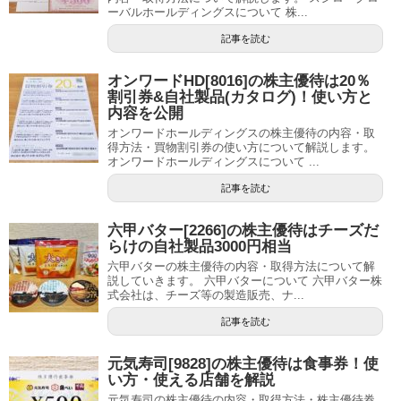
ーバルホールディングスについて 株...
記事を読む
オンワードHD[8016]の株主優待は20％
割引券&自社製品(カタログ)！使い方と
内容を公開
オンワードホールディングスの株主優待の内容・取
得方法・買物割引券の使い方について解説します。
オンワードホールディングスについて ...
記事を読む
六甲バター[2266]の株主優待はチーズだ
らけの自社製品3000円相当
六甲バターの株主優待の内容・取得方法について解
説していきます。 六甲バターについて 六甲バター株
式会社は、チーズ等の製造販売、ナ...
記事を読む
元気寿司[9828]の株主優待は食事券！使
い方・使える店舗を解説
元気寿司の株主優待の内容・取得方法・株主優待券