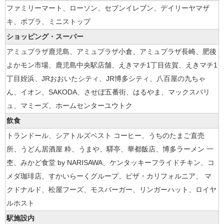
ファミリーマート、ローソン、セブンイレブン、デイリーヤマザ
キ、ポプラ、ミニストップ
ショッピング・スーパー
アミュプラザ鹿児島、アミュプラザ小倉、アミュプラザ長崎、肥後
よかモン市場、鹿児島中央駅店舗、えきマチ1丁目佐賀、えきマチ1
丁目姪浜、JRおおいたシティ、JR博多シティ、八百屋の九ちゃ
ん、イオン、SAKODA、させぼ五番街、はるやま、マックスバリ
ュ、マミーズ、ホームセンターユウトク
飲食
トランドール、シアトルズベスト コーヒー、うちのたまご直売
所、うどん居酒屋 粋、うまや、驛亭、華都飯店、博多ラーメン 一
杢、みかど食堂 by NARISAWA、ケンタッキーフライドチキン、コ
メダ珈琲店、すかいらーくグループ、ピザ・カリフォルニア、 マ
クドナルド、松屋フーズ、モスバーガー、リンガーハット、ロイヤ
ルホスト
駅施設内