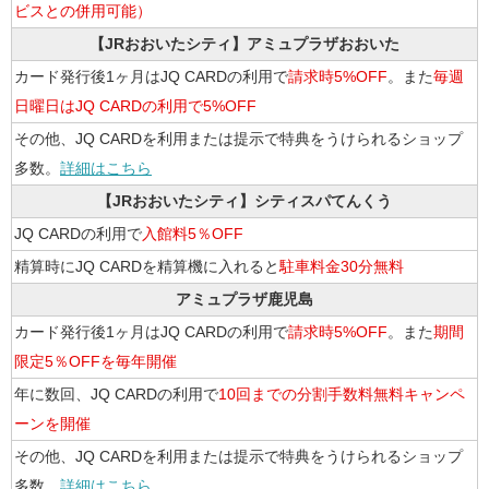
ビスとの併用可能）
【JRおおいたシティ】アミュプラザおおいた
カード発行後1ヶ月はJQ CARDの利用で
請求時5%OFF
。また
毎週
日曜日はJQ CARDの利用で5%OFF
その他、JQ CARDを利用または提示で特典をうけられるショップ
多数。
詳細はこちら
【JRおおいたシティ】シティスパてんくう
JQ CARDの利用で
入館料5％OFF
精算時にJQ CARDを精算機に入れると
駐車料金30分無料
アミュプラザ鹿児島
カード発行後1ヶ月はJQ CARDの利用で
請求時5%OFF
。また
期間
限定5％OFFを毎年開催
年に数回、JQ CARDの利用で
10回までの分割手数料無料キャンペ
ーンを開催
その他、JQ CARDを利用または提示で特典をうけられるショップ
多数。
詳細はこちら