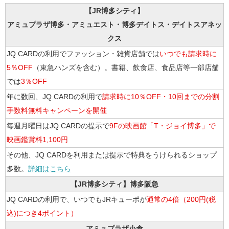
【JR博多シティ】
アミュプラザ博多・アミュエスト・博多デイトス・デイトスアネッ
クス
JQ CARDの利用でファッション・雑貨店舗では
いつでも請求時に
5％OFF
（東急ハンズを含む）。書籍、飲食店、食品店等一部店舗
では
3％OFF
年に数回、JQ CARDの利用で
請求時に10％OFF・10回までの分割
手数料無料キャンペーンを開催
毎週月曜日はJQ CARDの提示で
9Fの映画館「T・ジョイ博多」で
映画鑑賞料1,100円
その他、JQ CARDを利用または提示で特典をうけられるショップ
多数。
詳細はこちら
【JR博多シティ】博多阪急
JQ CARDの利用で、いつでもJRキューポが
通常の4倍（200円(税
込)につき4ポイント）
アミュプラザ小倉