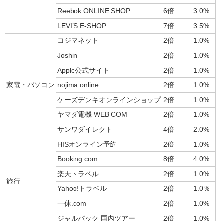
Reebok ONLINE SHOP
6倍
3.0%
LEVI’S E-SHOP
7倍
3.5%
コジマネット
2倍
1.0%
Joshin
2倍
1.0%
Apple公式サイト
2倍
1.0%
家電・パソコン
nojima online
2倍
1.0%
ケーズデンキオンラインショップ
2倍
1.0%
ヤマダ電機 WEB.COM
2倍
1.0%
サンワダイレクト
4倍
2.0%
HISオンライン予約
2倍
1.0%
Booking.com
8倍
4.0%
楽天トラベル
2倍
1.0%
旅行
Yahoo!トラベル
2倍
1.0％
一休.com
2倍
1.0%
ジャルパック 国内ツアー
2倍
1.0%