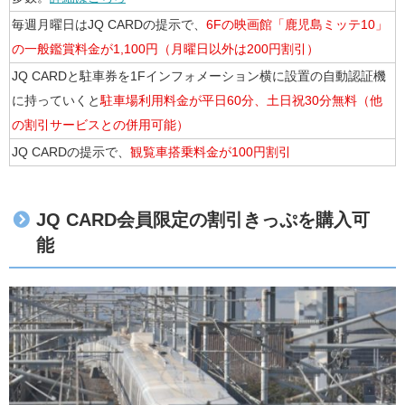
毎週月曜日はJQ CARDの提示で、
6Fの映画館「鹿児島ミッテ10」
の一般鑑賞料金が1,100円（月曜日以外は200円割引）
JQ CARDと駐車券を1Fインフォメーション横に設置の自動認証機
に持っていくと
駐車場利用料金が平日60分、土日祝30分無料（他
の割引サービスとの併用可能）
JQ CARDの提示で、
観覧車搭乗料金が100円割引
JQ CARD会員限定の割引きっぷを購入可
能