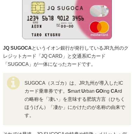
JQ SUGOCA
というイオン銀行が発行しているJR九州のク
レジットカード「JQ CARD」と交通系ICカード
「SUGOCA」が一体になったカードです。
SUGOCA（スゴカ）は、JR九州が導入したIC
カード乗車券です。
S
mart
U
rban
GO
ing
CA
rd
の略称を「凄い」を意味する肥筑方言（ひちく
ほうげん）「凄か」にかけたのが名称の由来で
す。