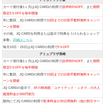
カード発行後1ヶ月はJQ CARDの利用で
請求時5%OFF
。また
期間
限定5％OFFを毎年開催
年に数回、JQ CARDの利用で
10回までの分割手数料無料キャンペ
ーンを開催
その他、JQ CARDを利用または提示で特典をうけられるショップ
多数。
詳細はこちら
毎月10日・25日はJQ CARDの利用で
5％OFF
アミュプラザ長崎
カード発行後1ヶ月はJQ CARDの利用で
請求時5%OFF
。また
期間
限定5％OFFを毎年開催
年に数回、JQ CARDの利用で
10回までの分割手数料無料キャンペ
ーンを開催
JQ CARDの提示で、
4Fの映画館「ユナイテッド・シネマ」の大人
鑑賞料金が300円割引
館内にてJQ CARDの利用で
駐車料金が30分間無料（他の割引サー