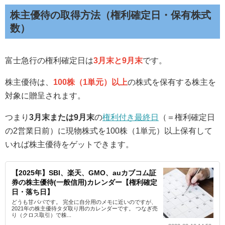
株主優待の取得方法（権利確定日・保有株式
数）
富士急行の権利確定日は
3月末と9月末
です。
株主優待は、
100株（1単元）以上
の株式を保有する株主を
対象に贈呈されます。
つまり
3月末または9月末
の
権利付き最終日
（＝権利確定日
の2営業日前）に現物株式を100株（1単元）以上保有して
いれば株主優待をゲットできます。
【2025年】SBI、楽天、GMO、auカブコム証
券の株主優待(一般信用)カレンダー【権利確定
日・落ち日】
どうも甘パパです。 完全に自分用のメモに近いのですが、
2021年の株主優待タダ取り用のカレンダーです。 つなぎ売
り（クロス取引）で株...