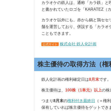
カラオケの鉄人は、通称「カラ鉄」と呼
と書かれていたロゴを「KARATEZ
カラオケ以外にも、赤から鍋と鶏セセ
舗を運営しており、併設する「カラオ
こともできます。
株式会社 鉄人化計画
公式サイト
株主優待の取得方法（権
鉄人化計画の権利確定日は
8月末
です。
株主優待は、
100株（1単元）以上
の株
つまり
8
月末
の
権利付き最終日
（＝権利
保有していれば株主優待をゲットでき