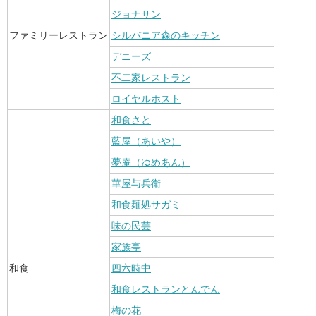
ジョナサン
ファミリーレストラン
シルバニア森のキッチン
デニーズ
不二家レストラン
ロイヤルホスト
和食さと
藍屋（あいや）
夢庵（ゆめあん）
華屋与兵衛
和食麺処サガミ
味の民芸
家族亭
和食
四六時中
和食レストランとんでん
梅の花