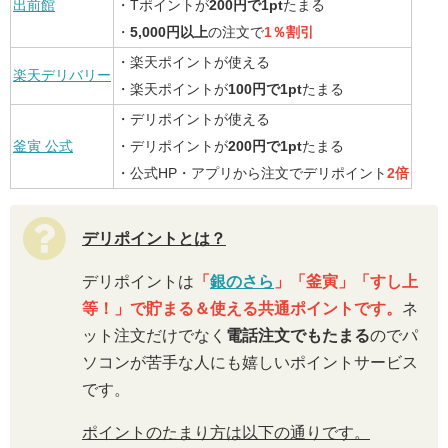
出前館
・Tポイントが
200円で1pt
たまる
・
5,000円以上
の注文で
1％割引
・楽天ポイントが使える
楽天デリバリー
・楽天ポイントが
100円で1pt
たまる
・デリポイントが使える
釜寅 公式
・デリポイントが
200円で1pt
たまる
・公式HP・アプリから注文でデリポイント
2倍
デリポイントとは？
デリポイントは
「
銀のさら
」「釜寅」「すし上
等！」で貯まる＆使える共通ポイントです。
ネ
ット注文だけでなく
電話注文でもたまる
のでパ
ソコンが苦手な人にも嬉しいポイントサービス
です。
ポイントのたまり方は以下の通りです。