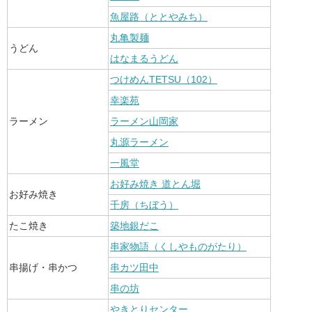
魚屋路（ととやみち）
丸亀製麺
うどん
はなまるうどん
つけめんTETSU（102）
幸楽苑
ラーメン
ラーメン山岡家
丸源ラーメン
一風堂
お好み焼き 道とん堀
お好み焼き
千房（ちぼう）
たこ焼き
築地銀だこ
串家物語（くしやものがたり）
串揚げ・串かつ
串カツ田中
串の坊
やきとりセンター