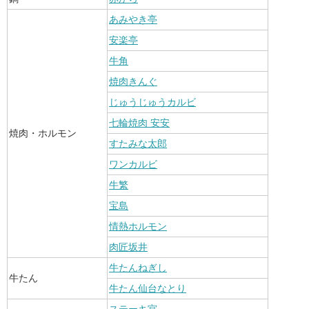
あみやき亭
安楽亭
牛角
焼肉きんぐ
じゅうじゅうカルビ
七輪焼肉 安安
焼肉・ホルモン
すたみな太郎
ワンカルビ
牛繁
宝島
情熱ホルモン
肉匠坂井
牛たんねぎし
牛たん
牛たん仙台なとり