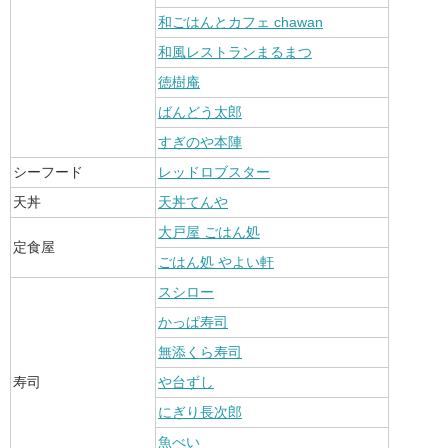
和ごはんとカフェ chawan
和風レストランまるまつ
徳樹庵
ばんどう太郎
すぎのや本陣
シーフード
レッドロブスター
天丼
天丼てんや
大戸屋 ごはん処
定食屋
ごはん処 やよい軒
スシロー
かっぱ寿司
無添くら寿司
寿司
や台ずし
にぎり長次郎
魚べい