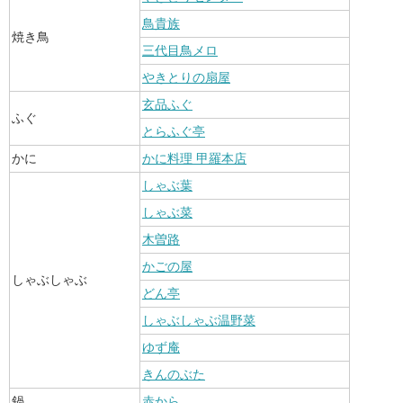
鳥貴族
焼き鳥
三代目鳥メロ
やきとりの扇屋
玄品ふぐ
ふぐ
とらふぐ亭
かに
かに料理 甲羅本店
しゃぶ葉
しゃぶ菜
木曽路
かごの屋
しゃぶしゃぶ
どん亭
しゃぶしゃぶ温野菜
ゆず庵
きんのぶた
鍋
赤から