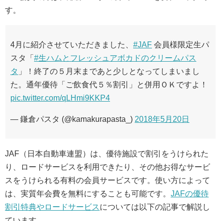
す。
4月に紹介させていただきました、
#JAF
会員様限定生パ
スタ「
#生ハムとフレッシュアボカドのクリームパス
タ
」！終了の５月末まであと少しとなってしまいまし
た。通年優待「ご飲食代５％割引」と併用ＯＫですよ！
pic.twitter.com/qLHmi9KKP4
— 鎌倉パスタ (@kamakurapasta_)
2018年5月20日
JAF（日本自動車連盟）は、優待施設で割引をうけられた
り、ロードサービスを利用できたり、その他お得なサービ
スをうけられる有料の会員サービスです。使い方によって
は、実質年会費を無料にすることも可能です。
JAFの優待
割引特典やロードサービス
については以下の記事で解説し
ています。