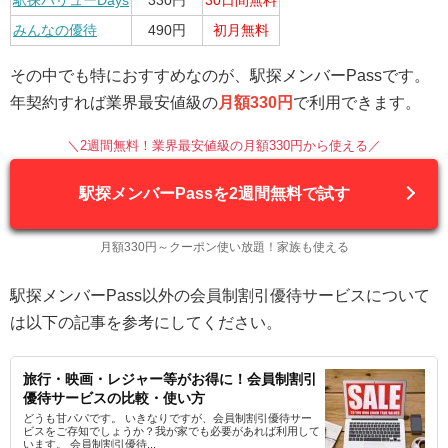
駅探バリューDays
330円
30日間無料
みんなの優待
490円
初月無料
その中でも特におすすめなのが、駅探メンバーPassです。
年契約すれば業界最安値級の
月額330円
で利用できます。
＼2週間無料！業界最安値級の月額330円から使える／
駅探メンバーPassを2週間無料で試す
月額330円～クーポン使い放題！家族も使える
駅探メンバーPass以外の会員制割引優待サービスについて
は以下の記事を参考にしてください。
旅行・映画・レジャー等がお得に！会員制割引
優待サービスの比較・使い方
どうも甘パパです。 いきなりですが、会員制割引優待サー
ビスをご存知でしょうか？我が家でも必要があれば利用して
います。 会員制割引優待...