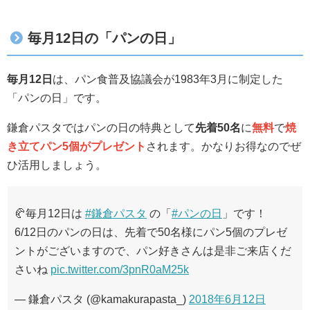
毎月12日の「パンの日」
毎月12日
は、パン食普及協議会が1983年3月に制定した
「パンの日」です。
鎌倉パスタではパンの日の特典として
先着50名
に
無料
で
焼
き立てパン5個がプレゼント
されます。かなりお得なのでぜ
ひ活用しましょう。
🥐毎月12日は
#鎌倉パスタ
の「
#パンの日
」です！
6/12日のパンの日は、先着で50名様にパン5個のプレゼ
ントがございますので、パン好きさんは是非ご来店くだ
さいね
pic.twitter.com/3pnR0aM25k
— 鎌倉パスタ (@kamakurapasta_)
2018年6月12日