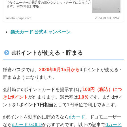
でなくユーザーの満足度の高いクレジットカードになってい
ます。 2022年度日本版...
2023-01-04 09:57
amatou-papa.com
楽天カード 公式キャンペーン
dポイントが使える・貯まる
鎌倉パスタでは、
2020年9月15日から
dポイントが使える・
貯まるようになりました。
会計時にdポイントカードを提示すれば
100円（税込）につ
き1ポイント
がたまります。還元率は
1.0％
です。またdポイ
ントを
1ポイント1円相当
として1円単位で利用できます。
dポイントを効率的に貯めるなら
dカード
、ドコモユーザー
なら
dカード GOLD
がおすすめです。以下の記事で
dカード