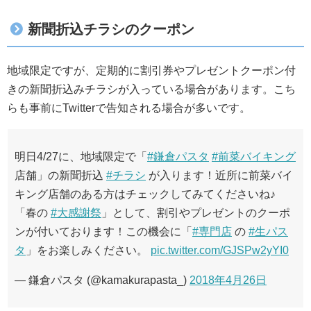
新聞折込チラシのクーポン
地域限定ですが、定期的に割引券やプレゼントクーポン付
きの新聞折込みチラシが入っている場合があります。こち
らも事前にTwitterで告知される場合が多いです。
明日4/27に、地域限定で「
#鎌倉パスタ
#前菜バイキング
店舗」の新聞折込
#チラシ
が入ります！近所に前菜バイ
キング店舗のある方はチェックしてみてくださいね♪
「春の
#大感謝祭
」として、割引やプレゼントのクーポ
ンが付いております！この機会に「
#専門店
の
#生パス
タ
」をお楽しみください。
pic.twitter.com/GJSPw2yYI0
— 鎌倉パスタ (@kamakurapasta_)
2018年4月26日