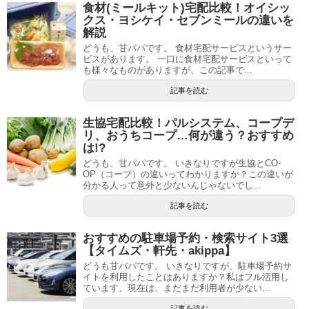
食材(ミールキット)宅配比較！オイシッ
クス・ヨシケイ・セブンミールの違いを
解説
どうも、甘パパです。 食材宅配サービスというサー
ビスがあります。 一口に食材宅配サービスといって
も様々なものがありますが、この記事で...
記事を読む
生協宅配比較！パルシステム、コープデ
リ、おうちコープ…何が違う？おすすめ
は!?
どうも、甘パパです。 いきなりですが生協とCO-
OP（コープ）の違いってわかりますか？この違いが
分かる人って意外と少ないんじゃないでし...
記事を読む
おすすめの駐車場予約・検索サイト3選
【タイムズ・軒先・akippa】
どうも甘パパです。 いきなりですが、駐車場予約サ
イトを利用したことはありますか？私はフル活用し
ています。現在は、まだまだ利用者が少ない...
記事を読む