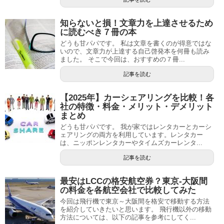
知らないと損！文章力を上達させるため
に読むべき７冊の本
どうも甘パパです。 私は文章を書くのが得意ではな
いので、文章力が上達する自己啓発本を何冊も読み
ました。 そこで今回は、おすすめの７冊...
記事を読む
【2025年】カーシェアリングを比較！各
社の特徴・料金・メリット・デメリット
まとめ
どうも甘パパです。 我が家ではレンタカーとカーシ
ェアリングの両方を利用しています。レンタカー
は、ニッポンレンタカーやタイムズカーレンタ...
記事を読む
最安はLCCの格安航空券？東京-大阪間
の料金を各航空会社で比較してみた
今回は飛行機で東京～大阪間を格安で移動する方法
を紹介していきたいと思います。 飛行機以外の移動
方法については、以下の記事を参考にしてく...