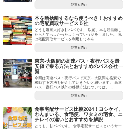
記事を読む
本を断捨離するなら使うべき！おすすめ
の宅配買取サービス５社
どうも漫画大好き甘パパです。 以前、本を断捨離し
たらとてもよかったよ！っていう話をしました。 私
は宅配買取サービスを利用して本を...
記事を読む
東京-大阪間の高速バス・夜行バスを最
安値で乗る方法とおすすめのバス会社一
覧
今回は高速バス・夜行バスで東京～大阪間を格安で
移動する方法を紹介していきたいと思います。 高速
バス・夜行バス以外の移動方法については、...
記事を読む
食事宅配サービス比較2024！ヨシケイ、
わんまいる、食宅便、ワタミの宅食、ニ
チレイの違いとおすすめを解説
どうも、甘パパです。 食事宅配サービスというサー