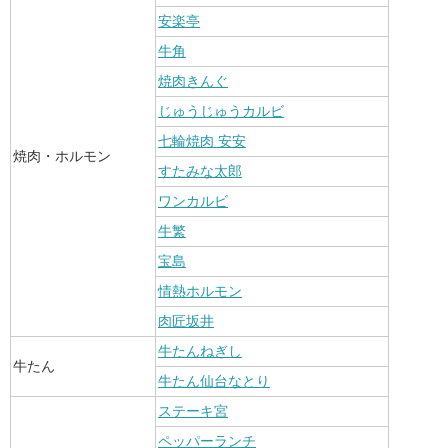
安楽亭
牛角
焼肉きんぐ
じゅうじゅうカルビ
七輪焼肉 安安
焼肉・ホルモン
すたみな太郎
ワンカルビ
牛繁
宝島
情熱ホルモン
肉匠坂井
牛たんねぎし
牛たん
牛たん仙台なとり
ステーキ宮
ペッパーランチ