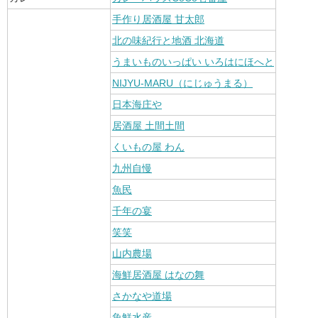
手作り居酒屋 甘太郎
北の味紀行と地酒 北海道
うまいものいっぱい いろはにほへと
NIJYU-MARU（にじゅうまる）
日本海庄や
居酒屋 土間土間
くいもの屋 わん
九州自慢
魚民
千年の宴
笑笑
山内農場
海鮮居酒屋 はなの舞
さかなや道場
魚鮮水産