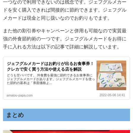
一つなので利用できないのは残念です。ジェフグルメカー
ドを安く購入できれば間接的に節約できます。ジェフグル
メカードは現金と同じ扱いなのでお釣りもでます。
また他の割引券やキャンペーンと併用も可能なので実質最
強の外食節約術の一つです。ジェフグルメカードをお得に
手に入れる方法は以下の記事で詳細に解説しています。
ジェフグルメカードはお釣りが出るお食事券！
クレカで安く買う方法や使える店を解説
どうも甘パパです。 外食費を最強に節約できるお食事券に
ジェフグルメカードがあります。ジェフグルメカードを使っ
た節約の基本は「券面価格よ...
2022-05-06 14:41
amatou-papa.com
まとめ