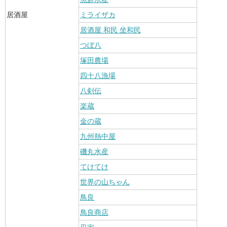
居酒屋
ミライザカ
居酒屋 和民 坐和民
つぼ八
塚田農場
四十八漁場
八剣伝
楽蔵
金の蔵
九州熱中屋
磯丸水産
てけてけ
世界の山ちゃん
鳥良
鳥良商店