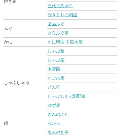
焼き鳥
三代目鳥メロ
やきとりの扇屋
玄品ふぐ
ふぐ
とらふぐ亭
かに
かに料理 甲羅本店
しゃぶ葉
しゃぶ菜
木曽路
かごの屋
しゃぶしゃぶ
どん亭
しゃぶしゃぶ温野菜
ゆず庵
きんのぶた
鍋
赤から
あみやき亭