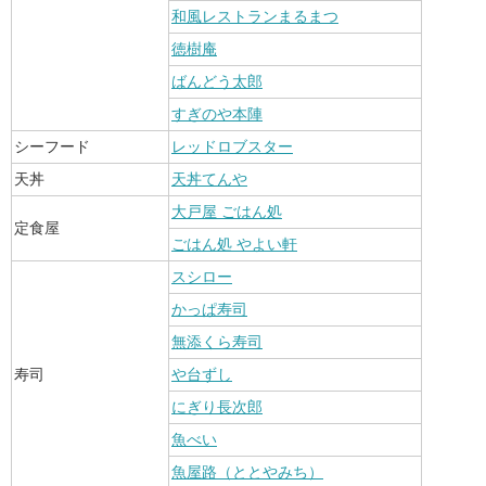
和風レストランまるまつ
徳樹庵
ばんどう太郎
すぎのや本陣
シーフード
レッドロブスター
天丼
天丼てんや
大戸屋 ごはん処
定食屋
ごはん処 やよい軒
スシロー
かっぱ寿司
無添くら寿司
寿司
や台ずし
にぎり長次郎
魚べい
魚屋路（ととやみち）