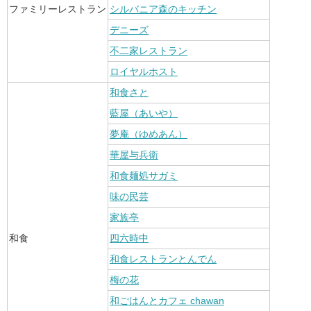
ファミリーレストラン
シルバニア森のキッチン
デニーズ
不二家レストラン
ロイヤルホスト
和食さと
藍屋（あいや）
夢庵（ゆめあん）
華屋与兵衛
和食麺処サガミ
味の民芸
家族亭
和食
四六時中
和食レストランとんでん
梅の花
和ごはんとカフェ chawan