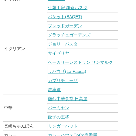
生麺工房 鎌倉パスタ
バケット(BAQET)
ブレッドガーデン
グラッチェガーデンズ
ジョリーパスタ
イタリアン
サイゼリヤ
ベーカリーレストラン サンマルク
ラパウザ(La Pausa)
カプリチョーザ
馬車道
熱烈中華食堂 日高屋
中華
バーミヤン
餃子の王将
長崎ちゃんぽん
リンガーハット
カレー
カレーハウスCoCo壱番屋