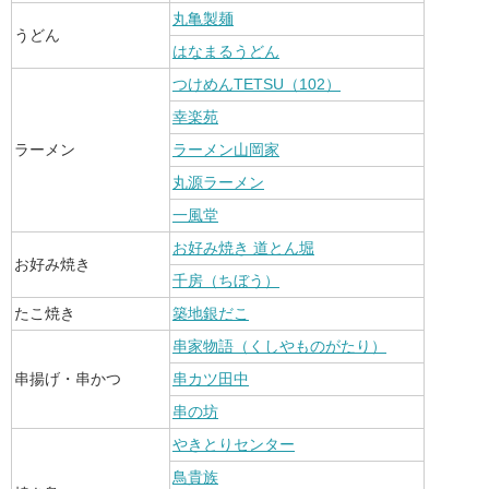
丸亀製麺
うどん
はなまるうどん
つけめんTETSU（102）
幸楽苑
ラーメン
ラーメン山岡家
丸源ラーメン
一風堂
お好み焼き 道とん堀
お好み焼き
千房（ちぼう）
たこ焼き
築地銀だこ
串家物語（くしやものがたり）
串揚げ・串かつ
串カツ田中
串の坊
やきとりセンター
鳥貴族