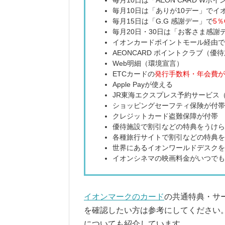
毎月10日は「ありが10デー」でイ
毎月15日は「G.G 感謝デー」で
5％
毎月20日・30日は「お客さま感謝
イオンカードポイントモール経由で
AEONCARD ポイントクラブ（優
Web明細（環境宣言）
ETCカードの
発行手数料・年会費が
Apple Payが使える
JR東海エクスプレス予約サービス
ショッピングセーフティ保険が付帯
クレジットカード盗難保障が付帯
優待施設で割引などの特典をうけら
各種旅行サイトで割引などの特典を
世界にあるイオンワールドデスクを
イオンシネマの映画料金がいつでも
イオンマークのカード
の共通特典・サ
を確認したい方は参考にしてください
についても紹介しています。