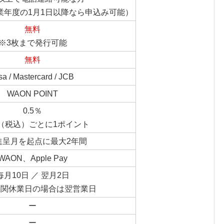
業年度の1月1日以降なら申込み可能）
無料
※3枚まで発行可能
無料
sa / Mastercard / JCB
WAON POINT
0.5％
円（税込）ごとに1ポイント
進呈月を起点に最大2年間
WAON、Apple Pay
毎月10日 ／ 翌月2日
機関休業日の場合は翌営業日
ー
ー