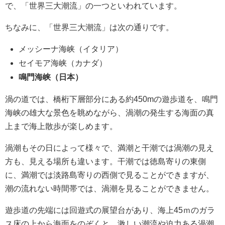
で、「世界三大潮流」の一つといわれています。
ちなみに、「世界三大潮流」は次の通りです。
メッシーナ海峡（イタリア）
セイモア海峡（カナダ）
鳴門海峡（日本）
渦の道では、橋桁下層部分にある約450mの遊歩道を、鳴門
海峡の雄大な景色を眺めながら、渦潮の発生する海面の真
上まで海上散歩が楽しめます。
渦潮もその日によって様々で、満潮と干潮では渦潮の見え
方も、見える場所も違います。干潮では徳島寄りの東側
に、満潮では淡路島寄りの西側で見ることができますが、
潮の流れない時間帯では、渦潮を見ることができません。
遊歩道の先端には回遊式の展望台があり、海上45ｍのガラ
ス床の上から海面をのぞくと、激しい潮流や迫力ある渦潮