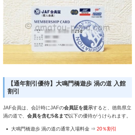
【通年割引優待】大鳴門橋遊歩 渦の道 入館
割引
JAF会員は、会計時にJAFの
会員証を提示
すると、徳島県立
渦の道で、
会員を含む5名まで
以下の優待がうけられます。
大鳴門橋遊歩 渦の道の通常入場料金 ⇒
20％割引