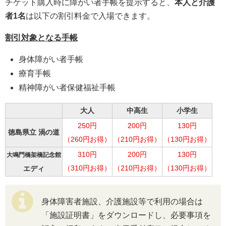
チケット購入時に障がい者手帳を提示すると、
本人と介護
者1名
は以下の割引料金で入場できます。
割引対象となる手帳
身体障がい者手帳
療育手帳
精神障がい者保健福祉手帳
大人
中高生
小学生
250円
200円
130円
徳島県立 渦の道
（260円お得）
（210円お得）
（130円お得）
310円
200円
130円
大鳴門橋架橋記念館
（310円お得）
（210円お得）
（130円お得）
エディ
身体障害者施設、介護施設等で利用の場合は
「施設証明書」をダウンロードし、必要事項を