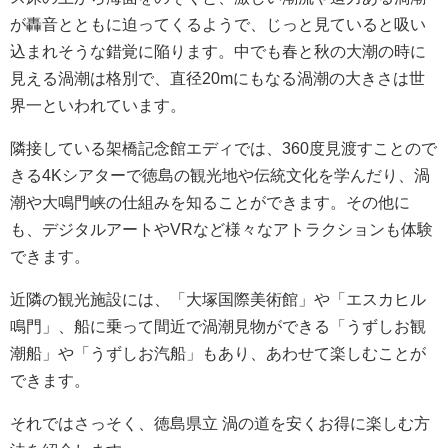
が轟音とともに迫ってくるようで、じっと見ていると吸い
込まれそうな錯覚に陥ります。中でも春と秋の大潮の時に
見える渦潮は格別で、直径20mにもなる渦潮の大きさは世
界一といわれています。
隣接している架橋記念館エディでは、360度見渡すことので
きる4Kシアターで徳島の観光地や伝統文化を学んだり、渦
潮や大鳴門峡の仕組みを知ることができます。その他に
も、デジタルアートやVRなど様々なアトラクションも体験
できます。
近隣の観光施設には、「大塚国際美術館」や「エスカヒル
鳴門」、船に乗って間近で渦潮見物ができる「うずしお観
潮船」や「うずしお汽船」もあり、あわせて楽しむことが
できます。
それではさっそく、徳島県立 渦の道を安くお得に楽しむ方