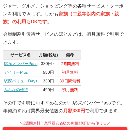
ジャー、グルメ、ショッピング等の各種サービス・クーポ
ンを利用できます。しかも
家族（二親等以内の家族・親
族）の利用もOKです。
会員制割引優待サービスのほとんどは、初月無料で利用で
きます。
サービス名
月額(税込)
備考
駅探メンバーPass
330円～
2週間無料
デイリーPlus
550円
初月無料
駅探バリューDays
330円
30日間無料
みんなの優待
490円
初月無料
その中でも特におすすめなのが、駅探メンバーPassです。
年契約すれば業界最安値級の
月額330円
で利用できます。
＼2週間無料！業界最安値級の月額330円から使える／