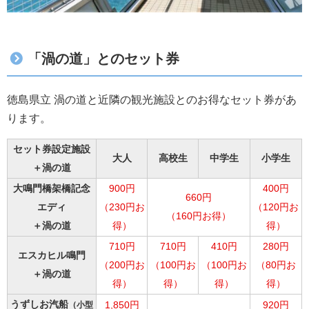
「渦の道」とのセット券
徳島県立 渦の道と近隣の観光施設とのお得なセット券があ
ります。
セット券設定施設
大人
高校生
中学生
小学生
＋渦の道
大鳴門橋架橋記念
900円
400円
660円
（2
30円お
（120円お
エディ
（160円お得）
得）
得）
＋渦の道
710円
710円
410円
280円
エスカヒル鳴門
（200円お
（100円お
（100円お
（80円お
＋渦の道
得）
得）
得）
得）
うずしお汽船
（小型
1,850円
920円