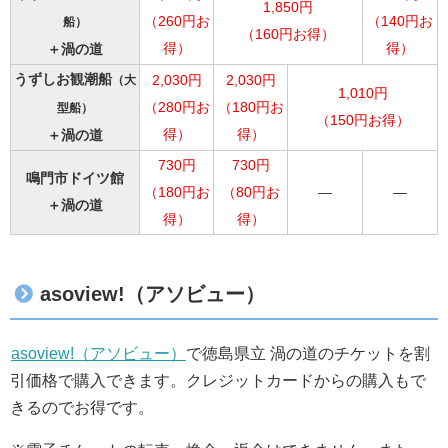
1,850円
（260円お
（140円お
船）
（160円お得）
得）
得）
＋渦の道
うずしお観潮船
（大
2,030円
2,030円
1,010円
（280円お
（180円お
型船）
（150円お得）
得）
得）
＋渦の道
730円
730円
鳴門市ドイツ館
（180円お
（80円お
―
―
＋渦の道
得）
得）
asoview!（アソビュー）
asoview!（アソビュー）
で徳島県立 渦の道のチケットを割
引価格で購入できます。クレジットカードからの購入もで
きるのでお得です。