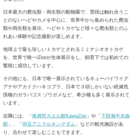
日本最大の爬虫類・両生類の動物園で、普段は触れ合うこ
とのないヘビやカメを中心に、世界中から集められた爬虫
類や両生類を展示、ヘビやトカゲなど様々な爬虫類とのふ
れあい体験や記念撮影が楽しめます。
地球上で最も珍しいトカゲとされるミミナシオオトカゲ
を、世界で唯一iZooが生体展示をし、飼育下では初めての
繁殖に成功しています。
その他にも、日本で唯一展示されているキューバイワイグ
アナやアカドクハキコブラ、日本で３頭しかいない絶滅危
惧種のガラパゴス ゾウガメなど、希少種も多く展示されて
います。
近隣には、「
体感型カエル館KawaZoo
」や「
下田海中水族
館
」、「
伊豆アニマルキングダム
」などの観光施設があ
り、合わせて楽しむこともできます。