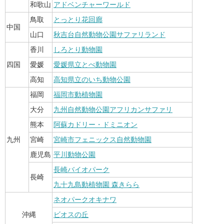
和歌山
アドベンチャーワールド
鳥取
とっとり花回廊
中国
山口
秋吉台自然動物公園サファリランド
香川
しろとり動物園
四国
愛媛
愛媛県立とべ動物園
高知
高知県立のいち動物公園
福岡
福岡市動植物園
大分
九州自然動物公園アフリカンサファリ
熊本
阿蘇カドリー・ドミニオン
九州
宮崎
宮崎市フェニックス自然動物園
鹿児島
平川動物公園
長崎バイオパーク
長崎
九十九島動植物園 森きらら
ネオパークオキナワ
沖縄
ビオスの丘