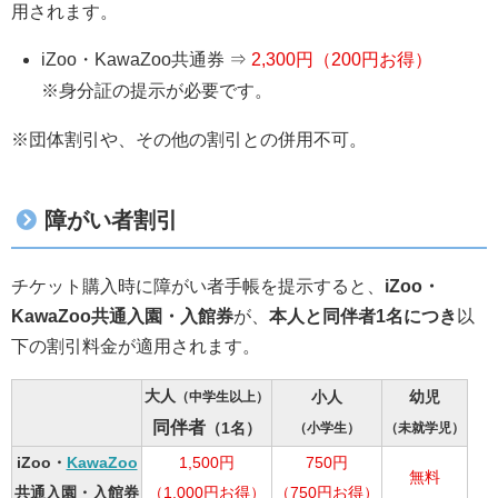
用されます。
iZoo・KawaZoo共通券 ⇒
2,300円（200円お得）
※身分証の提示が必要です。
※団体割引や、その他の割引との併用不可。
障がい者割引
チケット購入時に障がい者手帳を提示すると、
iZoo・
KawaZoo共通入園・入館券
が、
本人と同伴者1名につき
以
下の割引料金が適用されます。
大人
（中学生以上）
小人
幼児
同伴者
（1名）
（小学生）
（未就学児）
iZoo・
KawaZoo
1,500円
750円
無料
（1,000円お得）
（750円お得）
共通入園・入館券