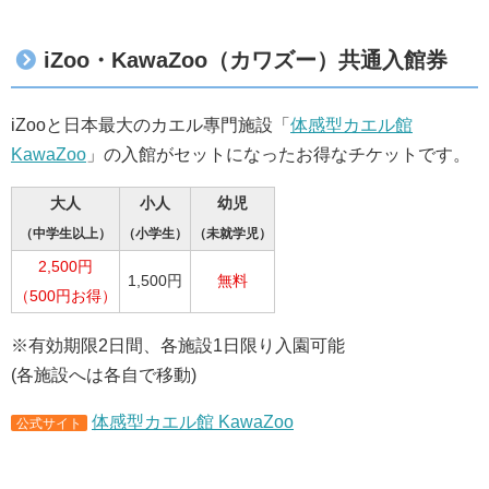
iZoo・KawaZoo（カワズー）共通入館券
iZooと日本最大のカエル專門施設「
体感型カエル館
KawaZoo
」の入館がセットになったお得なチケットです。
大人
小人
幼児
（中学生以上）
（小学生）
（未就学児）
2,500円
1,500円
無料
（500円お得）
※有効期限2日間、各施設1日限り入園可能
(各施設へは各自で移動)
体感型カエル館 KawaZoo
公式サイト