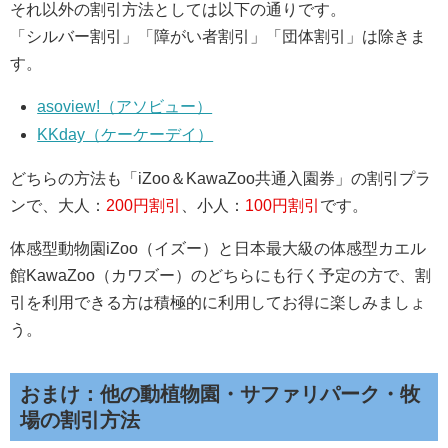
それ以外の割引方法としては以下の通りです。
「シルバー割引」「障がい者割引」「団体割引」は除きま
す。
asoview!（アソビュー）
KKday（ケーケーデイ）
どちらの方法も「iZoo＆KawaZoo共通入園券」の割引プラ
ンで、大人：
200円割引
、小人：
100円割引
です。
体感型動物園iZoo（イズー）と日本最大級の体感型カエル
館KawaZoo（カワズー）のどちらにも行く予定の方で、割
引を利用できる方は積極的に利用してお得に楽しみましょ
う。
おまけ：他の動植物園・サファリパーク・牧
場の割引方法