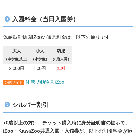
入園料金（当日入園券）
体感型動物園iZooの通常料金は、以下の通りです。
大人
小人
幼児
（中学生以上）
（小学生）
（6歳未満）
2,000円
800円
無料
体感型動物園iZoo
公式サイト
シルバー割引
70歳以上の方
は、
チケット購入時に身分証明書の提示
で、
iZoo・KawaZoo共通入園・入館券
が、以下の割引料金が適