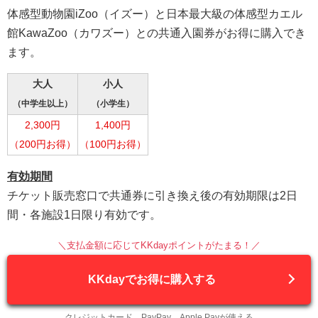
体感型動物園iZoo（イズー）と日本最大級の体感型カエル
館KawaZoo（カワズー）との共通入園券がお得に購入でき
ます。
大人
小人
（中学生以上）
（小学生）
2,300円
1,400円
（200円お得）
（100円お得）
有効期間
チケット販売窓口で共通券に引き換え後の有効期限は2日
間・各施設1日限り有効です。
＼支払金額に応じてKKdayポイントがたまる！／
KKdayでお得に購入する
クレジットカード、PayPay、Apple Payが使える