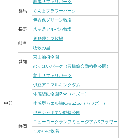
群馬サファリパーク
群馬
ぐんまフラワーパーク
伊香保グリーン牧場
長野
八ヶ岳アルパカ牧場
奥飛騨クマ牧場
岐阜
牧歌の里
東山動植物園
愛知
のんほいパーク（豊橋総合動植物公園）
富士サファリパーク
伊豆アニマルキングダム
体感型動物園iZoo（イズー）
中部
体感型カエル館KawaZoo（カワズ―）
伊豆シャボテン動物公園
ニューヨークランプミュージアム&フラワー
静岡
まかいの牧場