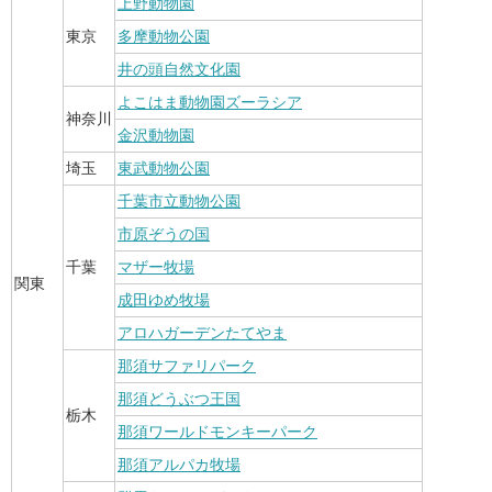
上野動物園
東京
多摩動物公園
井の頭自然文化園
よこはま動物園ズーラシア
神奈川
金沢動物園
埼玉
東武動物公園
千葉市立動物公園
市原ぞうの国
千葉
マザー牧場
関東
成田ゆめ牧場
アロハガーデンたてやま
那須サファリパーク
那須どうぶつ王国
栃木
那須ワールドモンキーパーク
那須アルパカ牧場