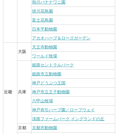
熱川バナナワニ園
掛川花鳥園
富士花鳥園
日本平動物園
アカオハーブ＆ローズガーデン
天王寺動物園
大阪
ワールド牧場
姫路セントラルパーク
姫路市立動物園
神戸どうぶつ王国
近畿
兵庫
神戸市立王子動物園
六甲山牧場
神戸布引ハーブ園／ロープウェイ
淡路ファームパーク イングランドの丘
京都
京都市動物園