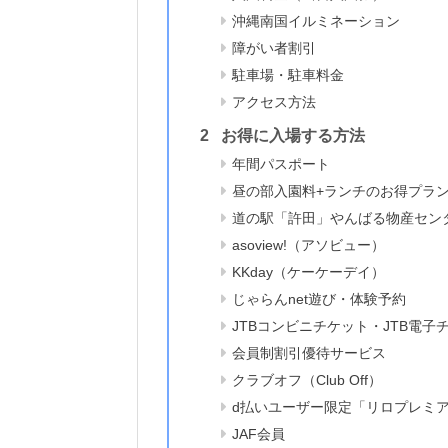
沖縄南国イルミネーション
障がい者割引
駐車場・駐車料金
アクセス方法
お得に入場する方法
年間パスポート
昼の部入園料+ランチのお得プラ
道の駅「許田」やんばる物産セン
asoview!（アソビュー）
KKday（ケーケーデイ）
じゃらんnet遊び・体験予約
JTBコンビニチケット・JTB電子
会員制割引優待サービス
クラブオフ（Club Off）
d払いユーザー限定「リロプレミ
JAF会員