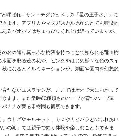
木”と呼ばれ、サン・テグジュペリの『星の王子さま』に
できます。アフリカやマダガスカル原産のとても特徴的
にあるバオバブはちょっぴりそれとは違っていますが、
その名の通り真っ赤な樹液を持つことで知られる竜血樹
の水面を彩る蓮の花や、ピンクをはじめ様々な色のスイ
。秋になるとイルミネーションが、湖面や園内を幻想的
か育たないユスラヤシが、ここでは屋外で天に向かって
できます。また常時80種類ものハーブが育つハーブ園
・バナナが実る果樹園も観察できます。
く、ウサギやモルモット、カメやカピバラとのふれあい
あいの湖」では親子で釣り体験を楽しむこともできま
ン」は、園内を自由に歩き回っているので、突然に遭遇