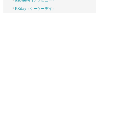
asoview!（アソビュー）
KKday（ケーケーデイ）
じゃらんnet遊び・体験予約
JTBコンビニチケット・JTB電子チケット
会員制割引優待サービス
クラブオフ（Club Off）
d払いユーザー限定「リロプレミアクーポン」
JAF会員
HISクーポン
タイムズクラブ
トクトククーポン
東南植物楽園 チケット付 宿泊プラン
クレジットカード
電子マネー
QRコード決済
まとめ
おまけ：他の動植物園・サファリパーク・