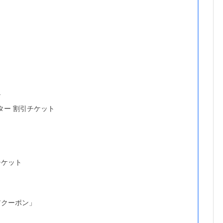
ン
ター 割引チケット
チケット
アクーポン」