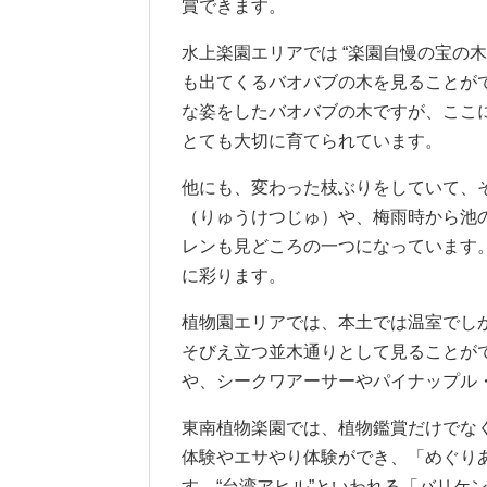
賞できます。
水上楽園エリアでは “楽園自慢の宝の
も出てくるバオバブの木を見ることが
な姿をしたバオバブの木ですが、ここ
とても大切に育てられています。
他にも、変わった枝ぶりをしていて、
（りゅうけつじゅ）や、梅雨時から池
レンも見どころの一つになっています
に彩ります。
植物園エリアでは、本土では温室でし
そびえ立つ並木通りとして見ることが
や、シークワアーサーやパイナップル
東南植物楽園では、植物鑑賞だけでな
体験やエサやり体験ができ、「めぐり
す。“台湾アヒル”といわれる「バリケ