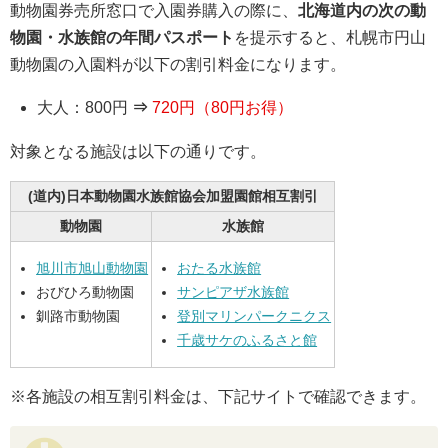
動物園券売所窓口で入園券購入の際に、
北海道内の次の動
物園・水族館の年間パスポート
を提示すると、札幌市円山
動物園の入園料が以下の割引料金になります。
大人：800円
⇒
720円（80円お得）
対象となる施設は以下の通りです。
(道内)日本動物園水族館協会加盟園館相互割引
動物園
水族館
旭川市旭山動物園
おたる水族館
おびひろ動物園
サンピアザ水族館
釧路市動物園
登別マリンパークニクス
千歳サケのふるさと館
※各施設の相互割引料金は、下記サイトで確認できます。