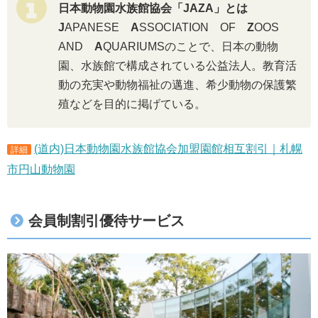
日本動物園水族館協会「JAZA」とは
J
APANESE
A
SSOCIATION OF
Z
OOS
AND
A
QUARIUMSのことで、日本の動物
園、水族館で構成されている公益法人。教育活
動の充実や動物福祉の邁進、希少動物の保護繁
殖などを目的に掲げている。
(道内)日本動物園水族館協会加盟園館相互割引｜札幌
詳細
市円山動物園
会員制割引優待サービス