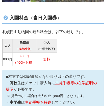
入園料金（当日入園券）
札幌円山動物園の通常料金は、以下の通りです。
高校生
小人
大人
（減免料金）
（中学生以下）
400円
800円
無料
（400円お得）
■本文では特記事項がない限り以下の通りです。
・
高校生
はチケット購入時に
生徒手帳等の在学証明の
提示
が必要です。
※ 提示のない場合は大人料金（800円）となります。
・
中学生
は
生徒手帳を持参
してください。