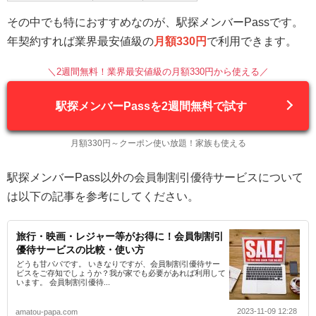
その中でも特におすすめなのが、駅探メンバーPassです。
年契約すれば業界最安値級の
月額330円
で利用できます。
＼2週間無料！業界最安値級の月額330円から使える／
駅探メンバーPassを2週間無料で試す
月額330円～クーポン使い放題！家族も使える
駅探メンバーPass以外の会員制割引優待サービスについて
は以下の記事を参考にしてください。
旅行・映画・レジャー等がお得に！会員制割引
優待サービスの比較・使い方
どうも甘パパです。 いきなりですが、会員制割引優待サー
ビスをご存知でしょうか？我が家でも必要があれば利用して
います。 会員制割引優待...
2023-11-09 12:28
amatou-papa.com