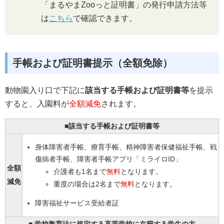
「まるやまZooっと証明書」の発行申請方法等
は
こちら
で確認できます。
手帳および証明書提示（全額免除）
動物園入り口で下記に
該当する手帳および証明書等
を提示
すると、入園料が
全額減免
されます。
■該当する手帳および証明書等
身体障害者手帳、療育手帳、精神障害者保健福祉手帳、戦
傷病者手帳、障害者手帳アプリ「ミライロID」
全額
介護者も1名まで
無料
となります。
減免
重度の場合は2名まで
無料
となります。
障害福祉サービス受給者証