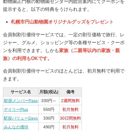
動物園正門横の動物園センター内総合案内にてクーポンを
提示すると、以下の特典をうけられます。
札幌市円山動物園オリジナルグッズ
をプレゼント
会員制割引優待サービスでは、一定の割引価格で旅行、レ
ジャー、グルメ、ショッピング等の各種サービス・クーポ
ンを利用できます。しかも
家族（二親等以内の家族・親
族）の利用もOKです。
会員制割引優待サービスのほとんどは、初月無料で利用で
きます。
サービス名
月額(税込)
備考
駅探メンバーPass
330円～
2週間無料
デイリーPlus
550円
初月無料
駅探バリューDays
330円
30日間無料
みんなの優待
490円
初月無料