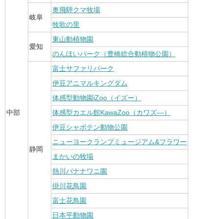
奥飛騨クマ牧場
岐阜
牧歌の里
東山動植物園
愛知
のんほいパーク（豊橋総合動植物公園）
富士サファリパーク
伊豆アニマルキングダム
体感型動物園iZoo（イズー）
中部
体感型カエル館KawaZoo（カワズ―）
伊豆シャボテン動物公園
ニューヨークランプミュージアム&フラワー
静岡
まかいの牧場
熱川バナナワニ園
掛川花鳥園
富士花鳥園
日本平動物園