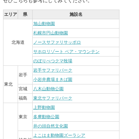
ぜひこちらも参考にしてみてください。
エリア
県
施設名
旭山動物園
札幌市円山動物園
北海道
ノースサファリサッポロ
サホロリゾート ベア・マウンテン
のぼりべつクマ牧場
岩手サファリパーク
岩手
小岩井農場まきば園
東北
宮城
八木山動物公園
福島
東北サファリパーク
上野動物園
東京
多摩動物公園
井の頭自然文化園
よこはま動物園ズーラシア