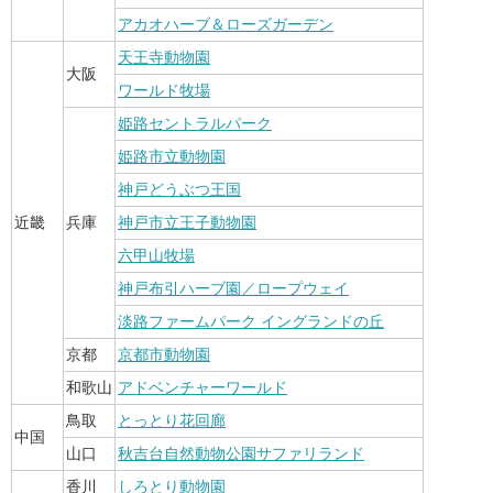
アカオハーブ＆ローズガーデン
天王寺動物園
大阪
ワールド牧場
姫路セントラルパーク
姫路市立動物園
神戸どうぶつ王国
近畿
兵庫
神戸市立王子動物園
六甲山牧場
神戸布引ハーブ園／ロープウェイ
淡路ファームパーク イングランドの丘
京都
京都市動物園
和歌山
アドベンチャーワールド
鳥取
とっとり花回廊
中国
山口
秋吉台自然動物公園サファリランド
香川
しろとり動物園