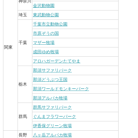
神奈川
金沢動物園
埼玉
東武動物公園
千葉市立動物公園
市原ぞうの国
千葉
マザー牧場
関東
成田ゆめ牧場
アロハガーデンたてやま
那須サファリパーク
那須どうぶつ王国
栃木
那須ワールドモンキーパーク
那須アルパカ牧場
群馬サファリパーク
群馬
ぐんまフラワーパーク
伊香保グリーン牧場
長野
八ヶ岳アルパカ牧場