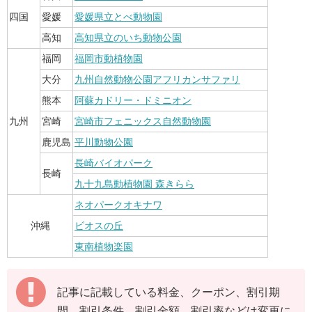
四国
愛媛
愛媛県立とべ動物園
高知
高知県立のいち動物公園
福岡
福岡市動植物園
大分
九州自然動物公園アフリカンサファリ
熊本
阿蘇カドリー・ドミニオン
九州
宮崎
宮崎市フェニックス自然動物園
鹿児島
平川動物公園
長崎バイオパーク
長崎
九十九島動植物園 森きらら
ネオパークオキナワ
沖縄
ビオスの丘
東南植物楽園
記事に記載している料金、クーポン、割引期
間、割引条件、割引金額、割引率などは変更に